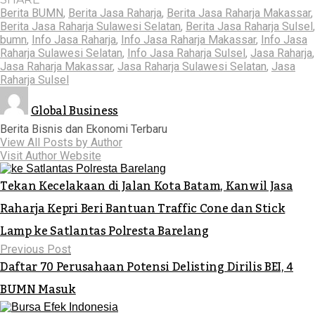
Berita BUMN
,
Berita Jasa Raharja
,
Berita Jasa Raharja Makassar
,
Berita Jasa Raharja Sulawesi Selatan
,
Berita Jasa Raharja Sulsel
,
bumn
,
Info Jasa Raharja
,
Info Jasa Raharja Makassar
,
Info Jasa
Raharja Sulawesi Selatan
,
Info Jasa Raharja Sulsel
,
Jasa Raharja
,
Jasa Raharja Makassar
,
Jasa Raharja Sulawesi Selatan
,
Jasa
Raharja Sulsel
Global Business
Berita Bisnis dan Ekonomi Terbaru
View All Posts by Author
Visit Author Website
Tekan Kecelakaan di Jalan Kota Batam, Kanwil Jasa
Raharja Kepri Beri Bantuan Traffic Cone dan Stick
Lamp ke Satlantas Polresta Barelang
Previous Post
Daftar 70 Perusahaan Potensi Delisting Dirilis BEI, 4
BUMN Masuk