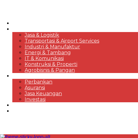
HOME
KORPORASI & BISNIS
Jasa & Logistik
Transportasi & Airport Services
Industri & Manufaktur
Energi & Tambang
IT & Komunikasi
Konstruksi & Properti
Agrobisnis & Pangan
FINANSIAL
Perbankan
Asuransi
Jasa Keuangan
Investasi
EKONOMI & MARKET REVIEWS
DESTINASI