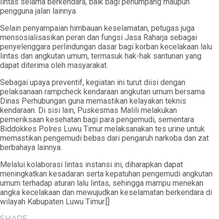
lintas selama berkendara, baik bagi penumpang maupun
pengguna jalan lainnya.
Selain penyampaian himbauan keselamatan, petugas juga
mensosialisasikan peran dan fungsi Jasa Raharja sebagai
penyelenggara perlindungan dasar bagi korban kecelakaan lalu
lintas dan angkutan umum, termasuk hak-hak santunan yang
dapat diterima oleh masyarakat.
Sebagai upaya preventif, kegiatan ini turut diisi dengan
pelaksanaan rampcheck kendaraan angkutan umum bersama
Dinas Perhubungan guna memastikan kelayakan teknis
kendaraan. Di sisi lain, Puskesmas Malili melakukan
pemeriksaan kesehatan bagi para pengemudi, sementara
Biddokkes Polres Luwu Timur melaksanakan tes urine untuk
memastikan pengemudi bebas dari pengaruh narkoba dan zat
berbahaya lainnya.
Melalui kolaborasi lintas instansi ini, diharapkan dapat
meningkatkan kesadaran serta kepatuhan pengemudi angkutan
umum terhadap aturan lalu lintas, sehingga mampu menekan
angka kecelakaan dan mewujudkan keselamatan berkendara di
wilayah Kabupaten Luwu Timur.[]
SHARE