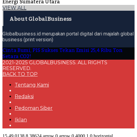
Energi Sumatera Utara
VIEW ALL
About GlobalBusiness
Globalbusiness.id merupakan portal digital dari majalah global
business (print version)
Cinta Bumi, PIS Sukses Tekan Emisi 25,4 Ribu Ton
Setara CO2!
2021-2025 GLOBALBUSINESS. ALL RIGHTS
RESERVED.
BACK TO TOP
Tentang Kami
Redaksi
Pedoman Siber
Iklan
15
49.0138
8.38624
arrow
0
arrow
0
4000
1
0
horizontal