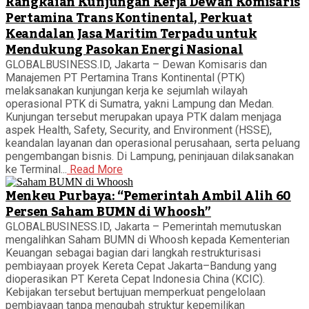
Rangkaian Kunjungan Kerja Dewan Komisaris
Pertamina Trans Kontinental, Perkuat
Keandalan Jasa Maritim Terpadu untuk
Mendukung Pasokan Energi Nasional
GLOBALBUSINESS.ID, Jakarta – Dewan Komisaris dan
Manajemen PT Pertamina Trans Kontinental (PTK)
melaksanakan kunjungan kerja ke sejumlah wilayah
operasional PTK di Sumatra, yakni Lampung dan Medan.
Kunjungan tersebut merupakan upaya PTK dalam menjaga
aspek Health, Safety, Security, and Environment (HSSE),
keandalan layanan dan operasional perusahaan, serta peluang
pengembangan bisnis. Di Lampung, peninjauan dilaksanakan
ke Terminal...
Read More
Menkeu Purbaya: “Pemerintah Ambil Alih 60
Persen Saham BUMN di Whoosh”
GLOBALBUSINESS.ID, Jakarta – Pemerintah memutuskan
mengalihkan Saham BUMN di Whoosh kepada Kementerian
Keuangan sebagai bagian dari langkah restrukturisasi
pembiayaan proyek Kereta Cepat Jakarta–Bandung yang
dioperasikan PT Kereta Cepat Indonesia China (KCIC).
Kebijakan tersebut bertujuan memperkuat pengelolaan
pembiayaan tanpa mengubah struktur kepemilikan