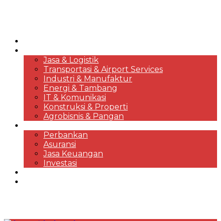
HOME
KORPORASI & BISNIS
Jasa & Logistik
Transportasi & Airport Services
Industri & Manufaktur
Energi & Tambang
IT & Komunikasi
Konstruksi & Properti
Agrobisnis & Pangan
FINANSIAL
Perbankan
Asuransi
Jasa Keuangan
Investasi
EKONOMI & MARKET REVIEWS
DESTINASI