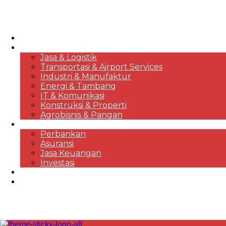
HOME
KORPORASI & BISNIS
Jasa & Logistik
Transportasi & Airport Services
Industri & Manufaktur
Energi & Tambang
IT & Komunikasi
Konstruksi & Properti
Agrobisnis & Pangan
FINANSIAL
Perbankan
Asuransi
Jasa Keuangan
Investasi
EKONOMI & MARKET REVIEWS
DESTINASI