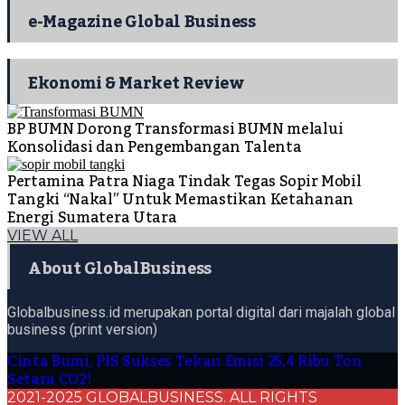
e-Magazine Global Business
Ekonomi & Market Review
BP BUMN Dorong Transformasi BUMN melalui
Konsolidasi dan Pengembangan Talenta
Pertamina Patra Niaga Tindak Tegas Sopir Mobil
Tangki “Nakal” Untuk Memastikan Ketahanan
Energi Sumatera Utara
VIEW ALL
About GlobalBusiness
Globalbusiness.id merupakan portal digital dari majalah global
business (print version)
Cinta Bumi, PIS Sukses Tekan Emisi 25,4 Ribu Ton
Setara CO2!
2021-2025 GLOBALBUSINESS. ALL RIGHTS