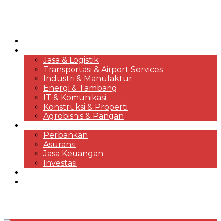
HOME
KORPORASI & BISNIS
Jasa & Logistik
Transportasi & Airport Services
Industri & Manufaktur
Energi & Tambang
IT & Komunikasi
Konstruksi & Properti
Agrobisnis & Pangan
FINANSIAL
Perbankan
Asuransi
Jasa Keuangan
Investasi
EKONOMI & MARKET REVIEWS
DESTINASI