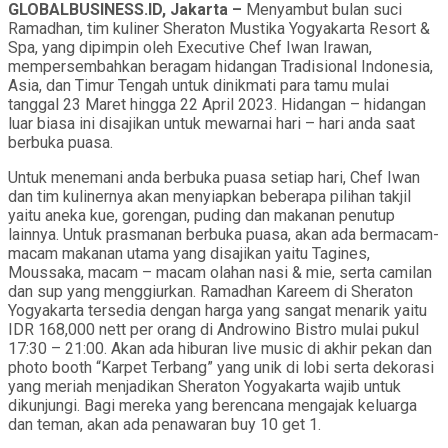
GLOBALBUSINESS.ID, Jakarta –
Menyambut bulan suci
Ramadhan, tim kuliner Sheraton Mustika Yogyakarta Resort &
Spa, yang dipimpin oleh Executive Chef Iwan Irawan,
mempersembahkan beragam hidangan Tradisional Indonesia,
Asia, dan Timur Tengah untuk dinikmati para tamu mulai
tanggal 23 Maret hingga 22 April 2023. Hidangan – hidangan
luar biasa ini disajikan untuk mewarnai hari – hari anda saat
berbuka puasa.
Untuk menemani anda berbuka puasa setiap hari, Chef Iwan
dan tim kulinernya akan menyiapkan beberapa pilihan takjil
yaitu aneka kue, gorengan, puding dan makanan penutup
lainnya. Untuk prasmanan berbuka puasa, akan ada bermacam-
macam makanan utama yang disajikan yaitu Tagines,
Moussaka, macam – macam olahan nasi & mie, serta camilan
dan sup yang menggiurkan. Ramadhan Kareem di Sheraton
Yogyakarta tersedia dengan harga yang sangat menarik yaitu
IDR 168,000 nett per orang di Androwino Bistro mulai pukul
17:30 – 21:00. Akan ada hiburan live music di akhir pekan dan
photo booth “Karpet Terbang” yang unik di lobi serta dekorasi
yang meriah menjadikan Sheraton Yogyakarta wajib untuk
dikunjungi. Bagi mereka yang berencana mengajak keluarga
dan teman, akan ada penawaran buy 10 get 1.