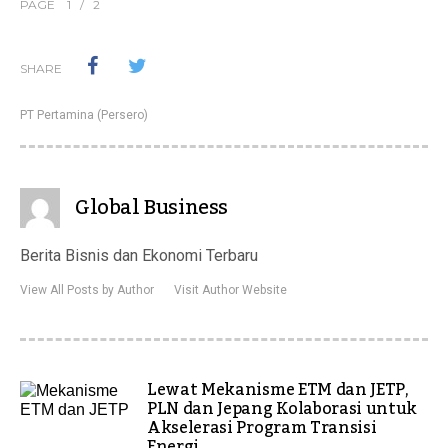
PAGE
1
/
2
SHARE
PT Pertamina (Persero)
Global Business
Berita Bisnis dan Ekonomi Terbaru
View All Posts by Author
Visit Author Website
Lewat Mekanisme ETM dan JETP,
PLN dan Jepang Kolaborasi untuk
Akselerasi Program Transisi
Energi