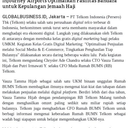
InJourney Airports Optimalkan Fasilitas Bandara
untuk Kepulangan Jemaah Haji
GLOBALBUSINESS.ID, Jakarta –
PT Telkom Indonesia (Persero)
Tbk (Telkom) selaku salah satu perusahaan
digital telco
terbesar di
Indonesia, berkomitmen untuk turut serta membantu masyarakat dalam
menghadapi era ekonomi digital. Langkah yang dilaksanakan oleh Telkom
di antaranya dengan membuka kelas gratis
digital marketing
bagi pelaku
UMKM. Kegiatan Kelas Gratis Digital Marketing: “Optimalisasi Penjualan
melalui Social Media & E-Commerce, Tingkatkan Penghasilan Tiap
Bulannya” dilaksanakan secara daring beberapa waktu lalu. Pada kegiatan
ini, Telkom mengundang Chrysler Ade Chandra selaku CTO Vauza Tamma
Hijab dan Putri Irmawati Y. selaku CFO Muda Rumah BUMN (RB)
Telkom.
Vauza Tamma Hijab sebagai salah satu UKM binaan unggulan Rumah
BUMN Telkom membagikan ilmunya mengenai kiat-kiat dan tahapan dalam
melakukan penjualan melalui digital
platform
. Berdiri lebih dari dua tahun,
Vauza Tamma Hijab dengan pendampingan RB Telkom Malang tumbuh
dengan menghasilkan omzet paling sedikit satu miliar rupiah setiap
bulannya. Telkom juga menghadirkan CFO Rumah BUMN Telkom untuk
berbagi informasi mengenai keberadaan Rumah BUMN Telkom sebagai
wadah bagi siapapun untuk belajar mengembangkan UKM-nya.