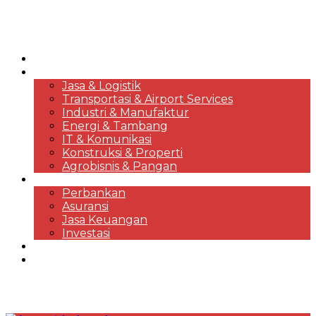
HOME
KORPORASI & BISNIS
Jasa & Logistik
Transportasi & Airport Services
Industri & Manufaktur
Energi & Tambang
IT & Komunikasi
Konstruksi & Properti
Agrobisnis & Pangan
FINANSIAL
Perbankan
Asuransi
Jasa Keuangan
Investasi
EKONOMI & MARKET REVIEWS
DESTINASI