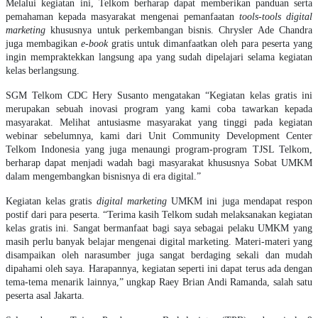
Melalui kegiatan ini, Telkom berharap dapat memberikan panduan serta
pemahaman kepada masyarakat mengenai pemanfaatan
tools-tools digital
marketing
khususnya untuk perkembangan bisnis. Chrysler Ade Chandra
juga membagikan
e-book
gratis untuk dimanfaatkan oleh para peserta yang
ingin mempraktekkan langsung apa yang sudah dipelajari selama kegiatan
kelas berlangsung.
SGM Telkom CDC Hery Susanto mengatakan “Kegiatan kelas gratis ini
merupakan sebuah inovasi program yang kami coba tawarkan kepada
masyarakat. Melihat antusiasme masyarakat yang tinggi pada kegiatan
webinar sebelumnya, kami dari Unit Community Development Center
Telkom Indonesia yang juga menaungi program-program TJSL Telkom,
berharap dapat menjadi wadah bagi masyarakat khususnya Sobat UMKM
dalam mengembangkan bisnisnya di era digital.”
Kegiatan kelas gratis
digital marketing
UMKM ini juga mendapat respon
postif dari para peserta. “Terima kasih Telkom sudah melaksanakan kegiatan
kelas gratis ini. Sangat bermanfaat bagi saya sebagai pelaku UMKM yang
masih perlu banyak belajar mengenai digital marketing. Materi-materi yang
disampaikan oleh narasumber juga sangat berdaging sekali dan mudah
dipahami oleh saya. Harapannya, kegiatan seperti ini dapat terus ada dengan
tema-tema menarik lainnya,” ungkap Raey Brian Andi Ramanda, salah satu
peserta asal Jakarta.