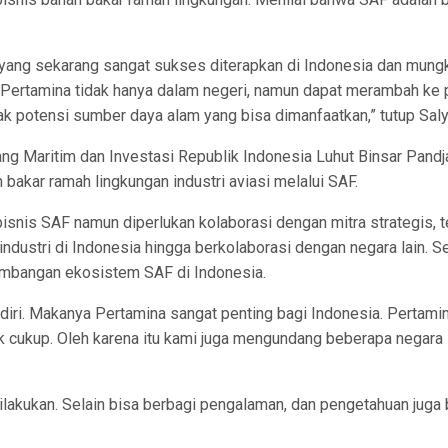
5 yang sekarang sangat sukses diterapkan di Indonesia dan mung
 Pertamina tidak hanya dalam negeri, namun dapat merambah ke p
k potensi sumber daya alam yang bisa dimanfaatkan,” tutup Saly
ang Maritim dan Investasi Republik Indonesia Luhut Binsar Pan
akar ramah lingkungan industri aviasi melalui SAF.
 bisnis SAF namun diperlukan kolaborasi dengan mitra strategis
industri di Indonesia hingga berkolaborasi dengan negara lain. S
embangan ekosistem SAF di Indonesia.
ndiri. Makanya Pertamina sangat penting bagi Indonesia. Pertami
idak cukup. Oleh karena itu kami juga mengundang beberapa negara 
dilakukan. Selain bisa berbagi pengalaman, dan pengetahuan juga