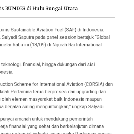
sis BUMDES di Hulu Sungai Utara
s Sustainable Aviation Fuel (SAF) di Indonesia.
Salyadi Saputra pada panel session bertajuk “Global
gelar Rabu ini (18/09) di Ngurah Rai International
nologi, finansial, hingga dukungan dari sisi
onesia.
uction Scheme for International Aviation (CORSIA) dan
dalah Pertamina terus berproses dan upgrading dari
g oleh elemen masyarakat baik Indonesia maupun
a berjalan saling menguntungkan,” ungkap Salyadi.
empunyai amanah untuk mendukung pemerintah
rja finansial yang sehat dan berkelanjutan dimana
nis potensial industri aviasi maka Pertamina secara