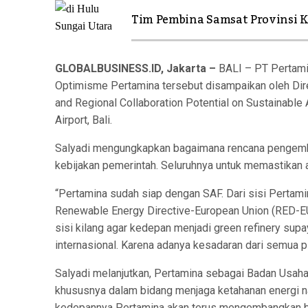
Tim Pembina Samsat Provinsi K
GLOBALBUSINESS.ID, Jakarta –
BALI – PT Pertami
Optimisme Pertamina tersebut disampaikan oleh Dire
and Regional Collaboration Potential on Sustainable A
Airport, Bali.
Salyadi mengungkapkan bagaimana rencana pengembang
kebijakan pemerintah. Seluruhnya untuk memastikan a
“Pertamina sudah siap dengan SAF. Dari sisi Pertami
Renewable Energy Directive-European Union (RED-EU)
sisi kilang agar kedepan menjadi green refinery s
internasional. Karena adanya kesadaran dari semua 
Salyadi melanjutkan, Pertamina sebagai Badan Usa
khususnya dalam bidang menjaga ketahanan energi nas
kedepannya Pertamina akan terus mengembangkan bisn