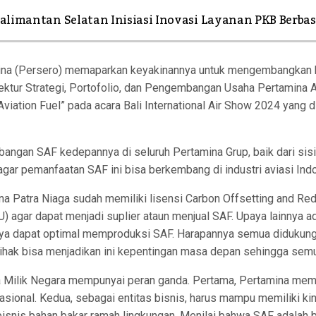
alimantan Selatan Inisiasi Inovasi Layanan PKB Berba
na (Persero) memaparkan keyakinannya untuk mengembangkan bini
ktur Strategi, Portofolio, dan Pengembangan Usaha Pertamina A 
viation Fuel” pada acara Bali International Air Show 2024 yang di
an SAF kedepannya di seluruh Pertamina Grup, baik dari sisi tek
gar pemanfaatan SAF ini bisa berkembang di industri aviasi Ind
na Patra Niaga sudah memiliki lisensi Carbon Offsetting and Red
 agar dapat menjadi suplier ataun menjual SAF. Upaya lainnya a
upaya dapat optimal memproduksi SAF. Harapannya semua didukun
pihak bisa menjadikan ini kepentingan masa depan sehingga semu
ha Milik Negara mempunyai peran ganda. Pertama, Pertamina m
ional. Kedua, sebagai entitas bisnis, harus mampu memiliki kine
is bahan bakar ramah lingkungan. Menilai bahwa SAF adalah bis