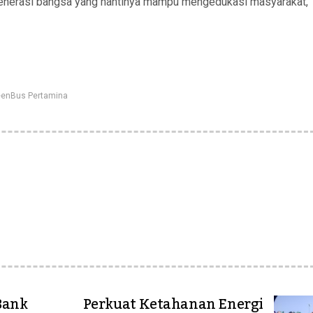
generasi bangsa yang nantinya mampu mengedukasi masyarakat,”
eenBus Pertamina
Bank
⁠Perkuat Ketahanan Energi