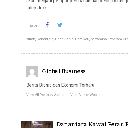
akan menjadi pelopor perubahan dan benih-benih 
tutup Joko.
SHARE
bumn
,
Danantara
,
Desa Energi Berdikari
,
pertamina
,
Program Gr
Global Business
Berita Bisnis dan Ekonomi Terbaru
View All Posts by Author
Visit Author Website
Danantara Kawal Peran 