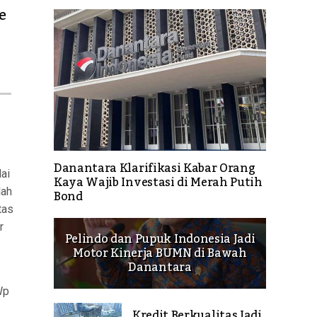
e
Danantara Klarifikasi Kabar Orang
ai
Kaya Wajib Investasi di Merah Putih
lah
Bond
tas
r
Pelindo dan Pupuk Indonesia Jadi
Motor Kinerja BUMN di Bawah
Danantara
Wp
Kredit Berkualitas Jadi