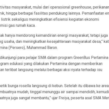
ktivitas masyarakat, mulai dari operasional greenhouse, perikana
ik, hingga berbagai fasilitas pendukung lainnya. Pemanfaatan en
listrik sekaligus meningkatkan efisiensi kegiatan ekonomi
misi gas rumah kaca.
ak hanya mendorong kemandirian energi masyarakat, tetapi juga
g usaha, dan meningkatkan kesejahteraan masyarakat desa,” kat
amina (Persero), Muhammad Baron.
g dikunjungi para pelajar SMA dalam program GreenBus Pertamina
gram edukasi yang dilakukan Pertamina dengan memberikan
 terlibat langsung melalui berbagai aksi nyata terhadap isu
ik bunga rosella langsung di kebun. Setelah itu dibawa ke area 
Membuatnya mudah, tinggal menunggu air sampai mendidih, kemud
atnya juga sangat membantu,” ujar Freiya, peserta asal SMA Men