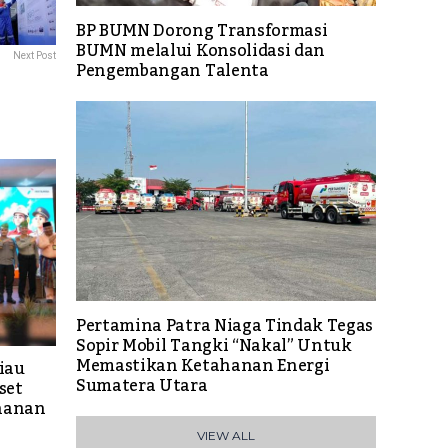
BP BUMN Dorong Transformasi
BUMN melalui Konsolidasi dan
Next Post
Pengembangan Talenta
Pertamina Patra Niaga Tindak Tegas
Sopir Mobil Tangki “Nakal” Untuk
Memastikan Ketahanan Energi
iau
Sumatera Utara
set
hanan
VIEW ALL