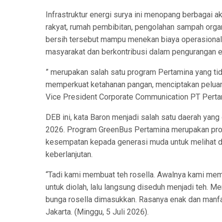
Infrastruktur energi surya ini menopang berbagai a
rakyat, rumah pembibitan, pengolahan sampah organ
bersih tersebut mampu menekan biaya operasional 
masyarakat dan berkontribusi dalam pengurangan e
” merupakan salah satu program Pertamina yang tid
memperkuat ketahanan pangan, menciptakan peluan
Vice President Corporate Communication PT Pert
DEB ini, kata Baron menjadi salah satu daerah yan
2026. Program GreenBus Pertamina merupakan pro
kesempatan kepada generasi muda untuk melihat dan
keberlanjutan.
“Tadi kami membuat teh rosella. Awalnya kami memet
untuk diolah, lalu langsung diseduh menjadi teh. 
bunga rosella dimasukkan. Rasanya enak dan manfa
Jakarta. (Minggu, 5 Juli 2026).