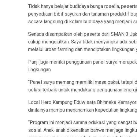
Tidak hanya belajar budidaya bunga rosella, peser
penyediaan bibit sayuran dan tanaman produktif b
secara langsung di kolam budidaya yang menjadi s
Senada disampaikan oleh peserta dari SMAN 3 Jaka
cukup mengejutkan. Saya tidak menyangka ada se
melalui urban farming dan menciptakan lingkungan ya
Panji juga menilai penggunaan panel surya merupa
lingkungan.
“Panel surya memang memiliki masa pakai, tetapi di
solusi terbaik untuk mendukung penggunaan energi 
Local Hero Kampung Eduwisata Bhinneka Kemayora
dinilainya mampu menanamkan kepedulian lingkunga
“Program ini menjadi sarana edukasi yang sangat b
sosial. Anak-anak dikenalkan bahwa menjaga ling