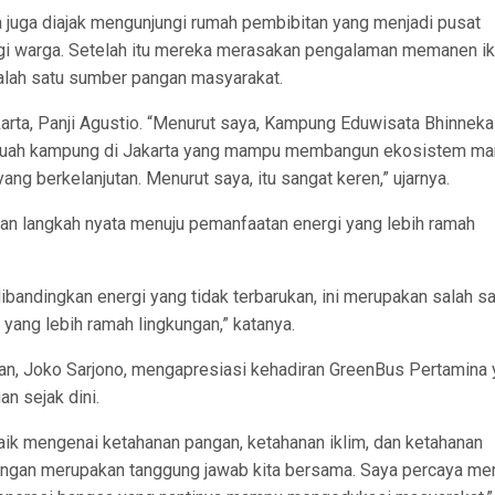
ta juga diajak mengunjungi rumah pembibitan yang menjadi pusat
agi warga. Setelah itu mereka merasakan pengalaman memanen i
alah satu sumber pangan masyarakat.
rta, Panji Agustio. “Menurut saya, Kampung Eduwisata Bhinneka 
buah kampung di Jakarta yang mampu membangun ekosistem man
ng berkelanjutan. Menurut saya, itu sangat keren,” ujarnya.
kan langkah nyata menuju pemanfaatan energi yang lebih ramah
bandingkan energi yang tidak terbarukan, ini merupakan salah sa
yang lebih ramah lingkungan,” katanya.
n, Joko Sarjono, mengapresiasi kehadiran GreenBus Pertamina 
n sejak dini.
aik mengenai ketahanan pangan, ketahanan iklim, dan ketahanan
kungan merupakan tanggung jawab kita bersama. Saya percaya me