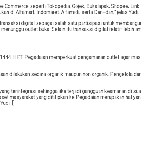
orm e-Commerce seperti Tokopedia, Gojek, Bukalapak, Shopee, Link
an di Alfamart, Indomaret, Alfamidi, serta Dan+dan,” jelas Yudi.
nsaksi digital sebagai salah satu partisipasi untuk membangun 
enunggu outlet buka. Selain itu transaksi digital relatif lebih a
ri 1444 H PT Pegadaian memperkuat pengamanan outlet agar masya
 dilakukan secara organik maupun non organik. Pengelola dan ka
ng terintegrasi sehingga jika terjadi gangguan keamanan di suat
et masyarakat yang dititipkan ke Pegadaian merupakan hal yan
udi. []