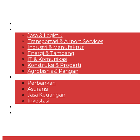
HOME
KORPORASI & BISNIS
Jasa & Logistik
Transportasi & Airport Services
Industri & Manufaktur
Energi & Tambang
IT & Komunikasi
Konstruksi & Properti
Agrobisnis & Pangan
FINANSIAL
Perbankan
Asuransi
Jasa Keuangan
Investasi
EKONOMI & MARKET REVIEWS
DESTINASI