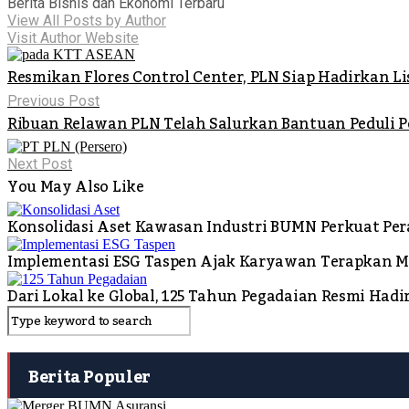
Berita Bisnis dan Ekonomi Terbaru
View All Posts by Author
Visit Author Website
Resmikan Flores Control Center, PLN Siap Hadirkan L
Previous Post
Ribuan Relawan PLN Telah Salurkan Bantuan Peduli P
Next Post
You May Also Like
Konsolidasi Aset Kawasan Industri BUMN Perkuat Per
Implementasi ESG Taspen Ajak Karyawan Terapkan Mo
Dari Lokal ke Global, 125 Tahun Pegadaian Resmi Hadir
Berita Populer