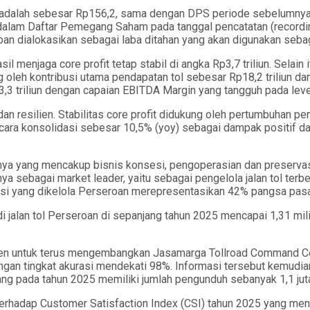
 adalah sebesar Rp156,2, sama dengan DPS periode sebelumnya. 
alam Daftar Pemegang Saham pada tanggal pencatatan (recordin
an dialokasikan sebagai laba ditahan yang akan digunakan sebaga
il menjaga core profit tetap stabil di angka Rp3,7 triliun. Sela
g oleh kontribusi utama pendapatan tol sebesar Rp18,2 triliun dan
3 triliun dengan capaian EBITDA Margin yang tangguh pada leve
dan resilien. Stabilitas core profit didukung oleh pertumbuhan 
a konsolidasi sebesar 10,5% (yoy) sebagai dampak positif dari 
snya yang mencakup bisnis konsesi, pengoperasian dan preserva
nya sebagai market leader, yaitu sebagai pengelola jalan tol te
esi yang dikelola Perseroan merepresentasikan 42% pangsa pasar 
 di jalan tol Perseroan di sepanjang tahun 2025 mencapai 1,31 mili
n untuk terus mengembangkan Jasamarga Tollroad Command Cent
ngan tingkat akurasi mendekati 98%. Informasi tersebut kemudi
l, yang pada tahun 2025 memiliki jumlah pengunduh sebanyak 1,1 j
terhadap Customer Satisfaction Index (CSI) tahun 2025 yang menc