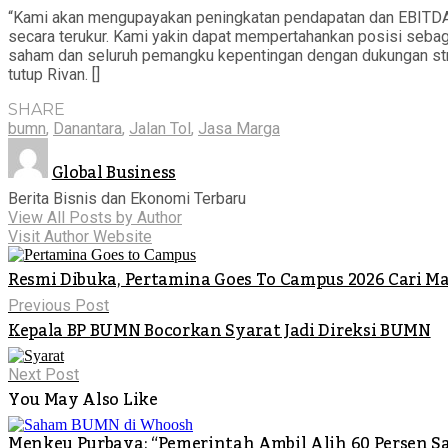
“Kami akan mengupayakan peningkatan pendapatan dan EBITDA m
secara terukur. Kami yakin dapat mempertahankan posisi sebaga
saham dan seluruh pemangku kepentingan dengan dukungan struk
tutup Rivan. []
SHARE
bumn
,
Danantara
,
Jalan Tol
,
Jasa Marga
Global Business
Berita Bisnis dan Ekonomi Terbaru
View All Posts by Author
Visit Author Website
Resmi Dibuka, Pertamina Goes To Campus 2026 Cari Ma
Previous Post
Kepala BP BUMN Bocorkan Syarat Jadi Direksi BUMN
Next Post
You May Also Like
Menkeu Purbaya: “Pemerintah Ambil Alih 60 Persen