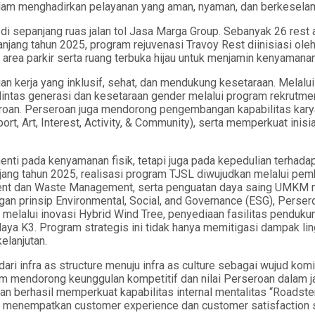
alam menghadirkan pelayanan yang aman, nyaman, dan berkeselam
 di sepanjang ruas jalan tol Jasa Marga Group. Sebanyak 26 rest 
panjang tahun 2025, program rejuvenasi Travoy Rest diinisiasi o
 area parkir serta ruang terbuka hijau untuk menjamin kenyamanan
gan kerja yang inklusif, sehat, dan mendukung kesetaraan. Mela
lintas generasi dan kesetaraan gender melalui program rekrutme
roan. Perseroan juga mendorong pengembangan kapabilitas kary
t, Art, Interest, Activity, & Community), serta memperkuat ini
ti pada kenyamanan fisik, tetapi juga pada kepedulian terhadap
ng tahun 2025, realisasi program TJSL diwujudkan melalui pemb
ent dan Waste Management, serta penguatan daya saing UMKM mela
an prinsip Environmental, Social, and Governance (ESG), Perser
melalui inovasi Hybrid Wind Tree, penyediaan fasilitas pendukun
aya K3. Program strategis ini tidak hanya memitigasi dampak li
elanjutan.
ari infra as structure menuju infra as culture sebagai wujud k
mendorong keunggulan kompetitif dan nilai Perseroan dalam jang
n berhasil memperkuat kapabilitas internal mentalitas “Roadste
g menempatkan customer experience dan customer satisfaction s