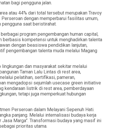
atan bagi pengguna jalan.
area atau 44% dari total tersebut merupakan Travoy
leh Perseroan dengan memperbarui fasilitas umum,
 pengguna saat beristirahat.
lui berbagai program pengembangan human capital,
n berbasis kompetensi untuk menghadirkan talenta
awan dengan beasiswa pendidikan lanjutan,
siatif pengembangan talenta muda melalui Magang
 lingkungan dan masyarakat sekitar melalui
angunan Taman Lalu Lintas di rest area,
lui pelatihan, sertifikasi, pameran,
oan mengadopsi sejumlah usecase green initiative
g kendaraan listrik di rest area, pemberdayaan
ngkungan, tetapi juga memperkuat hubungan
omitmen Perseroan dalam Melayani Sepenuh Hati.
ka panjang. Melalui internalisasi budaya kerja
r Jasa Marga”. Transformasi budaya yang masif ini
ebagai prioritas utama.