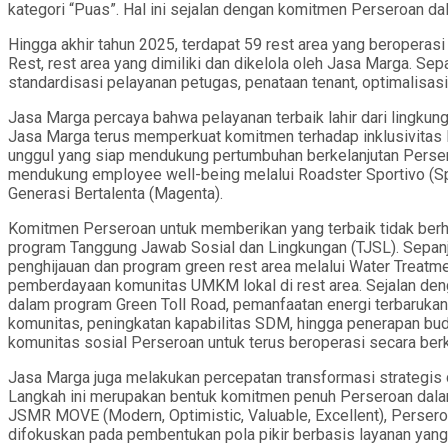
kategori “Puas”. Hal ini sejalan dengan komitmen Perseroan d
Hingga akhir tahun 2025, terdapat 59 rest area yang beroperasi
Rest, rest area yang dimiliki dan dikelola oleh Jasa Marga. Se
standardisasi pelayanan petugas, penataan tenant, optimalisasi
Jasa Marga percaya bahwa pelayanan terbaik lahir dari lingkun
Jasa Marga terus memperkuat komitmen terhadap inklusivitas 
unggul yang siap mendukung pertumbuhan berkelanjutan Perse
mendukung employee well-being melalui Roadster Sportivo (Spor
Generasi Bertalenta (Magenta).
Komitmen Perseroan untuk memberikan yang terbaik tidak berhen
program Tanggung Jawab Sosial dan Lingkungan (TJSL). Sepanja
penghijauan dan program green rest area melalui Water Treatm
pemberdayaan komunitas UMKM lokal di rest area. Sejalan deng
dalam program Green Toll Road, pemanfaatan energi terbarukan 
komunitas, peningkatan kapabilitas SDM, hingga penerapan bud
komunitas sosial Perseroan untuk terus beroperasi secara berk
Jasa Marga juga melakukan percepatan transformasi strategis d
Langkah ini merupakan bentuk komitmen penuh Perseroan dalam 
JSMR MOVE (Modern, Optimistic, Valuable, Excellent), Perseroa
difokuskan pada pembentukan pola pikir berbasis layanan yan