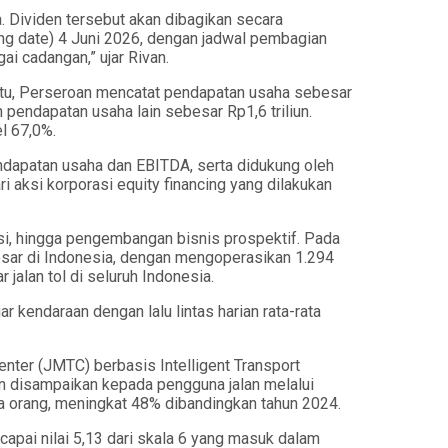
Dividen tersebut akan dibagikan secara
g date) 4 Juni 2026, dengan jadwal pembagian
i cadangan,” ujar Rivan.
in itu, Perseroan mencatat pendapatan usaha sebesar
 pendapatan usaha lain sebesar Rp1,6 triliun.
l 67,0%.
pendapatan usaha dan EBITDA, serta didukung oleh
aksi korporasi equity financing yang dilakukan
si, hingga pengembangan bisnis prospektif. Pada
rbesar di Indonesia, dengan mengoperasikan 1.294
jalan tol di seluruh Indonesia.
ar kendaraan dengan lalu lintas harian rata-rata
er (JMTC) berbasis Intelligent Transport
an disampaikan kepada pengguna jalan melalui
uta orang, meningkat 48% dibandingkan tahun 2024.
apai nilai 5,13 dari skala 6 yang masuk dalam