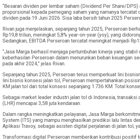
“Besaran dividen per lembar saham (Dividend Per Share/DPS)
proporsional kepada pemegang saham yang namanya tercatat d
dividen pada 19 Juni 2026. Sisa laba bersih tahun 2025 Persero
Rivan juga menjelaskan, sepanjang tahun 2025, Perseroan berhas
Rp19,8 triliun, meningkat 5,8% year-on-year (yoy), yang didoron
Sedangkan, EBITDA Perseroan tercatat meningkat menjadi Rp13,
“Jasa Marga berhasil menjaga pertumbuhan kinerja yang stabil 
keberhasilan Perseroan dalam menurunkan beban keuangan secar
pada akhir 2024,” jelas Rivan.
Sepanjang tahun 2025, Perseroan terus memperkuat lini bisni
lini bisnis konsesi jalan tol, Perseroan mempertahankan posisi
KM jalan tol dari total konsesi sepanjang 1.736 KM. Total kons
Sebagai market leader industri jalan tol di Indonesia, transaksi
(LHR) mencapai 3,58 juta kendaraan.
Dalam rangka meningkatkan pelayanan, Jasa Marga berkomitme
System (ITS) yang mampu menghasilkan prediksi lalu lintas de
Aplikasi Travoy, sebagai asisten digital perjalanan di jalan to
Transformasi digital Perseroan memberikan kontribusi positif 