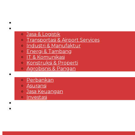
HOME
KORPORASI & BISNIS
Jasa & Logistik
Transportasi & Airport Services
Industri & Manufaktur
Energi & Tambang
IT & Komunikasi
Konstruksi & Properti
Agrobisnis & Pangan
FINANSIAL
Perbankan
Asuransi
Jasa Keuangan
Investasi
EKONOMI & MARKET REVIEWS
DESTINASI