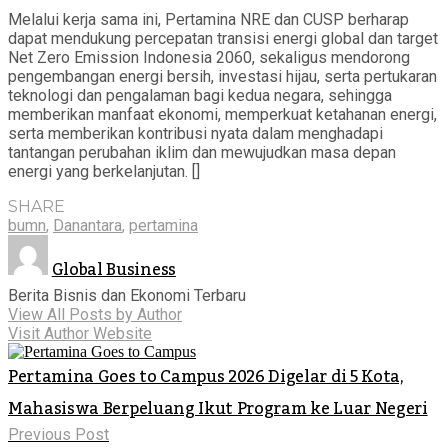
Melalui kerja sama ini, Pertamina NRE dan CUSP berharap
dapat mendukung percepatan transisi energi global dan target
Net Zero Emission Indonesia 2060, sekaligus mendorong
pengembangan energi bersih, investasi hijau, serta pertukaran
teknologi dan pengalaman bagi kedua negara, sehingga
memberikan manfaat ekonomi, memperkuat ketahanan energi,
serta memberikan kontribusi nyata dalam menghadapi
tantangan perubahan iklim dan mewujudkan masa depan
energi yang berkelanjutan. []
SHARE
bumn
,
Danantara
,
pertamina
Global Business
Berita Bisnis dan Ekonomi Terbaru
View All Posts by Author
Visit Author Website
Pertamina Goes to Campus 2026 Digelar di 5 Kota,
Mahasiswa Berpeluang Ikut Program ke Luar Negeri
Previous Post