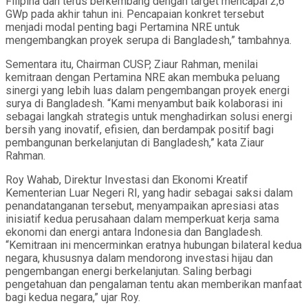
Filipina dan terus berkembang dengan target mencapai 2,6
GWp pada akhir tahun ini. Pencapaian konkret tersebut
menjadi modal penting bagi Pertamina NRE untuk
mengembangkan proyek serupa di Bangladesh,” tambahnya.
Sementara itu, Chairman CUSP, Ziaur Rahman, menilai
kemitraan dengan Pertamina NRE akan membuka peluang
sinergi yang lebih luas dalam pengembangan proyek energi
surya di Bangladesh. “Kami menyambut baik kolaborasi ini
sebagai langkah strategis untuk menghadirkan solusi energi
bersih yang inovatif, efisien, dan berdampak positif bagi
pembangunan berkelanjutan di Bangladesh,” kata Ziaur
Rahman.
Roy Wahab, Direktur Investasi dan Ekonomi Kreatif
Kementerian Luar Negeri RI, yang hadir sebagai saksi dalam
penandatanganan tersebut, menyampaikan apresiasi atas
inisiatif kedua perusahaan dalam memperkuat kerja sama
ekonomi dan energi antara Indonesia dan Bangladesh.
“Kemitraan ini mencerminkan eratnya hubungan bilateral kedua
negara, khususnya dalam mendorong investasi hijau dan
pengembangan energi berkelanjutan. Saling berbagi
pengetahuan dan pengalaman tentu akan memberikan manfaat
bagi kedua negara,” ujar Roy.