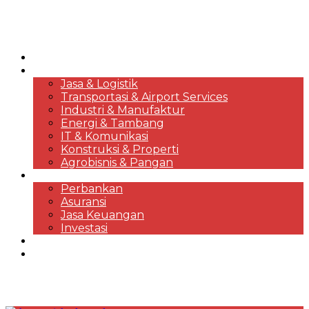
HOME
KORPORASI & BISNIS
Jasa & Logistik
Transportasi & Airport Services
Industri & Manufaktur
Energi & Tambang
IT & Komunikasi
Konstruksi & Properti
Agrobisnis & Pangan
FINANSIAL
Perbankan
Asuransi
Jasa Keuangan
Investasi
EKONOMI & MARKET REVIEWS
DESTINASI