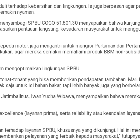
i terhadap kebersihan dan lingkungan. Ia juga berpesan agar p
semakin nyaman.
 menyambagi SPBU COCO 51.801.30 menyapaikan bahwa kunjunga
asarkan pantauan langsung, kesadaran masyarakat untuk mengg
i sepeda motor, juga mengantri untuk mengisi Pertamax dan Pert
ilakukan, agar mereka semakin memahami produk BBM non-subsid
lam mengoptimalkan lingkungan SPBU.
tenat-tenant yang bisa memberikan pendapatan tambahan. Mari leb
aja untuk isi bahan bakar, tapi lebih banyak juga yang berbelan
al Jatimbalinus, Iwan Yudha Wibawa, menyampaikan bahwa mere
xcellence (layanan prima), serta reliability atau keandalan layan
n terhadap layanan SPBU, khususnya yang dikunjungi. Hal ini men
 memberikan pelayanan yang terbaik kepada masyarakat,” tutupnya