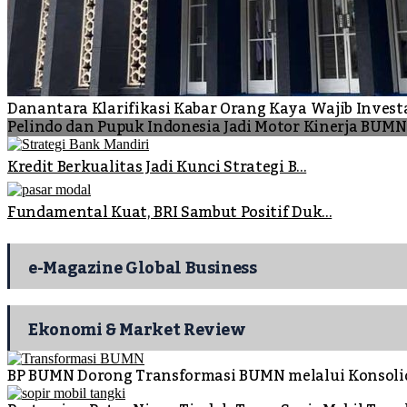
Danantara Klarifikasi Kabar Orang Kaya Wajib Invest
Pelindo dan Pupuk Indonesia Jadi Motor Kinerja BUM
Kredit Berkualitas Jadi Kunci Strategi B...
Fundamental Kuat, BRI Sambut Positif Duk...
e-Magazine Global Business
Ekonomi & Market Review
BP BUMN Dorong Transformasi BUMN melalui Konsoli