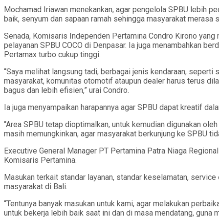
Mochamad Iriawan menekankan, agar pengelola SPBU lebih pedul
baik, senyum dan sapaan ramah sehingga masyarakat merasa 
Senada, Komisaris Independen Pertamina Condro Kirono yang
pelayanan SPBU COCO di Denpasar. Ia juga menambahkan berd
Pertamax turbo cukup tinggi.
“Saya melihat langsung tadi, berbagai jenis kendaraan, sepert
masyarakat, komunitas otomotif ataupun dealer harus terus d
bagus dan lebih efisien,” urai Condro.
Ia juga menyampaikan harapannya agar SPBU dapat kreatif da
“Area SPBU tetap dioptimalkan, untuk kemudian digunakan oleh 
masih memungkinkan, agar masyarakat berkunjung ke SPBU tidak s
Executive General Manager PT Pertamina Patra Niaga Region
Komisaris Pertamina.
Masukan terkait standar layanan, standar keselamatan, service e
masyarakat di Bali.
“Tentunya banyak masukan untuk kami, agar melakukan perbaika
untuk bekerja lebih baik saat ini dan di masa mendatang, guna