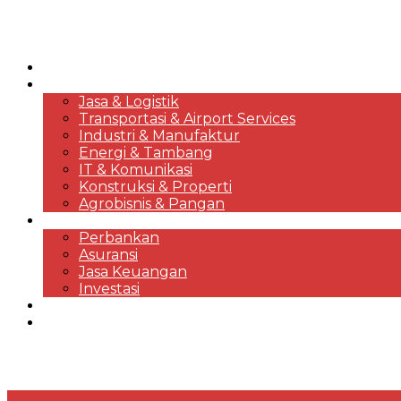
HOME
KORPORASI & BISNIS
Jasa & Logistik
Transportasi & Airport Services
Industri & Manufaktur
Energi & Tambang
IT & Komunikasi
Konstruksi & Properti
Agrobisnis & Pangan
FINANSIAL
Perbankan
Asuransi
Jasa Keuangan
Investasi
EKONOMI & MARKET REVIEWS
DESTINASI