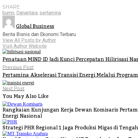
SHARE
bumn
,
Danantara
,
pertamina
Global Business
Berita Bisnis dan Ekonomi Terbaru
View All Posts by Author
Visit Author Website
Penataan MIND ID Jadi Kunci Percepatan Hilirisasi N
Previous Post
Pertamina Akselerasi Transisi Energi Melalui Progra
Next Post
You May Also Like
Rangkaian Kunjungan Kerja Dewan Komisaris Pertami
Energi Nasional
Strategi PHR Regional 1 Jaga Produksi Migas di Ten