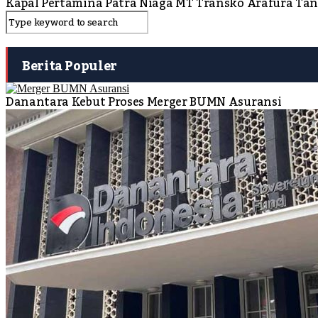
Kapal Pertamina Patra Niaga MT Transko Arafura Ta
Berita Populer
Danantara Kebut Proses Merger BUMN Asuransi