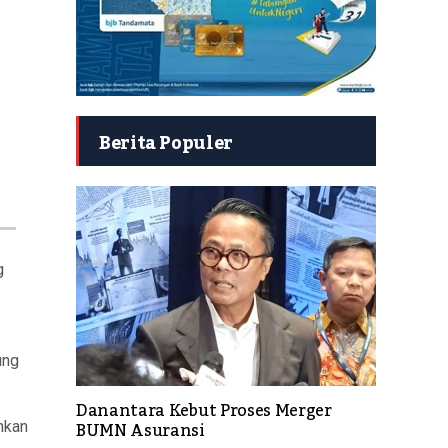
Berita Populer
g
ung
Danantara Kebut Proses Merger
BUMN Asuransi
nkan