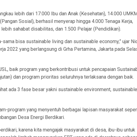
angkau lebih dari 17.000 Ibu dan Anak (Kesehatan), 14.000 UMK
Pangan Sosial), berhasil menyerap hingga 4.000 Tenaga Kerja,
bih sahabat disabilitas, dan 1.500 Pelajar (Pendidikan).
-sama bisa sustainable living dan sustainable economy,” ujar Ni
rja 2022 yang berlangsung di Grha Pertamina, Jakarta pada Sela
L, baik program yang berkontribusi untuk pencapaian Sustainabi
tan) dan program prioritas seluruhnya terlaksana dengan baik.
ihat ada 3 fase besar yakni sustainable environment, sustainabl
gram-program yang menyentuh berbagai lapisan masyarakat seper
mbangan Desa Energi Berdikari.
rdikari, karena kita mengajak masyarakat di desa, ibu-ibu untuk