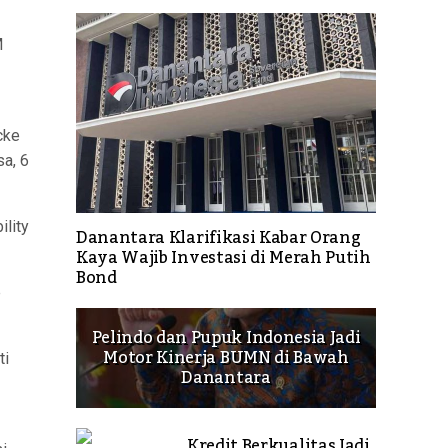
M
cke
sa, 6
lity
Danantara Klarifikasi Kabar Orang
Kaya Wajib Investasi di Merah Putih
Bond
e
Pelindo dan Pupuk Indonesia Jadi
Motor Kinerja BUMN di Bawah
ti
Danantara
Kredit Berkualitas Jadi