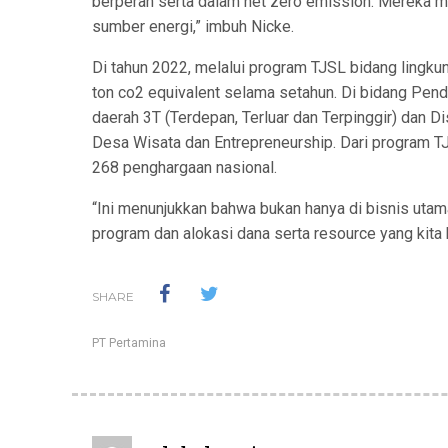
berperan serta dalam net zero emission. Mereka 
sumber energi,” imbuh Nicke.
Di tahun 2022, melalui program TJSL bidang lingku
ton co2 equivalent selama setahun. Di bidang Pen
daerah 3T (Terdepan, Terluar dan Terpinggir) dan
Desa Wisata dan Entrepreneurship. Dari program TJ
268 penghargaan nasional.
“Ini menunjukkan bahwa bukan hanya di bisnis utama 
program dan alokasi dana serta resource yang kita k
SHARE
PT Pertamina