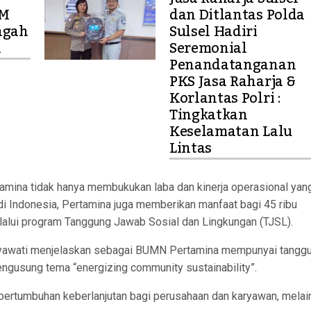
KM
dan Ditlantas Polda
ngah
Sulsel Hadiri
l
Seremonial
Penandatanganan
PKS Jasa Raharja &
Korlantas Polri :
Tingkatkan
Keselamatan Lalu
Lintas
amina tidak hanya membukukan laba dan kinerja operasional yan
di Indonesia, Pertamina juga memberikan manfaat bagi 45 ribu
elalui program Tanggung Jawab Sosial dan Lingkungan (TJSL).
idyawati menjelaskan sebagai BUMN Pertamina mempunyai tangg
gusung tema “energizing community sustainability”.
pertumbuhan keberlanjutan bagi perusahaan dan karyawan, melai