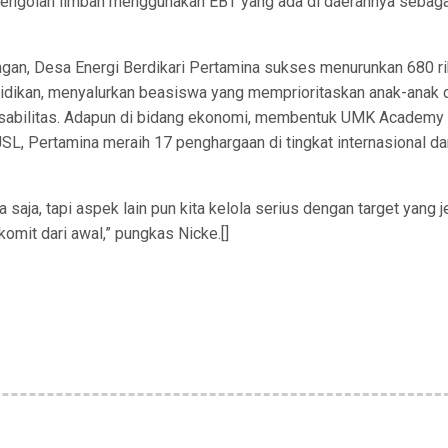
mengolah limbah menggunakan EBT yang ada di daerahnya sebaga
ngan, Desa Energi Berdikari Pertamina sukses menurunkan 680 r
didikan, menyalurkan beasiswa yang memprioritaskan anak-anak 
 Disabilitas. Adapun di bidang ekonomi, membentuk UMK Academy
SL, Pertamina meraih 17 penghargaan di tingkat internasional da
saja, tapi aspek lain pun kita kelola serius dengan target yang j
omit dari awal,” pungkas Nicke.[]