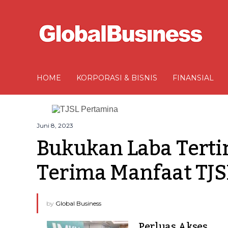
HOME
KORPORASI & BISNIS
FINANSIAL
Juni 8, 2023
Bukukan Laba Tertin
Terima Manfaat TJS
by
Global Business
Perluas Akses,