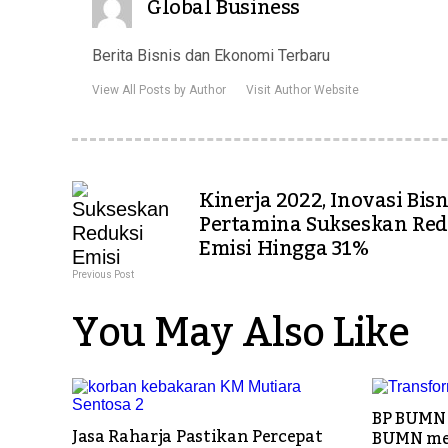
Global Business
Berita Bisnis dan Ekonomi Terbaru
View All Posts by Author
Visit Author Website
Kinerja 2022, Inovasi Bisn
Pertamina Sukseskan Red
Emisi Hingga 31%
Previous Post
You May Also Like
BP BUMN 
Jasa Raharja Pastikan Percepat
BUMN mel