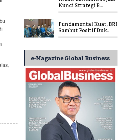
i
Kunci Strategi B...
ibu
Fundamental Kuat, BRI
Sambut Positif Duk...
di
n
e-Magazine Global Business
elas,