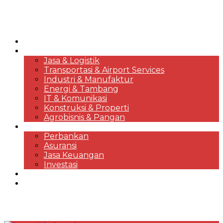
HOME
KORPORASI & BISNIS
Jasa & Logistik
Transportasi & Airport Services
Industri & Manufaktur
Energi & Tambang
IT & Komunikasi
Konstruksi & Properti
Agrobisnis & Pangan
FINANSIAL
Perbankan
Asuransi
Jasa Keuangan
Investasi
EKONOMI & MARKET REVIEWS
DESTINASI