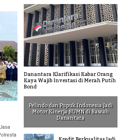
Danantara Klarifikasi Kabar Orang
Kaya Wajib Investasi di Merah Putih
Bond
Pelindo dan Pupuk Indonesia Jadi
Motor Kinerja BUMN di Bawah
Danantara
Jasa
Polresta
Kredit Berkualitas Jadi