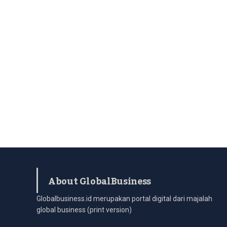
About GlobalBusiness
Globalbusiness.id merupakan portal digital dari majalah
global business (print version)