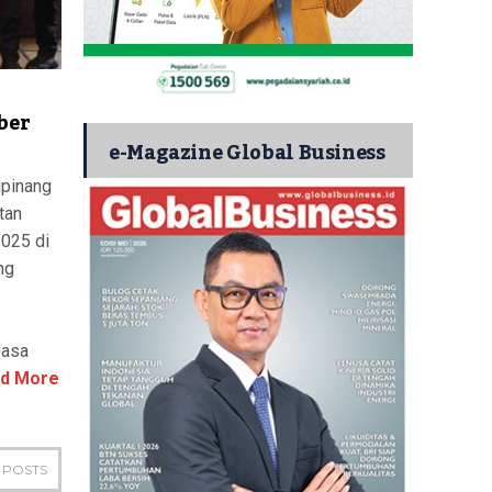
ber
e-Magazine Global Business
gpinang
tan
2025 di
ng
Jasa
d More
 POSTS