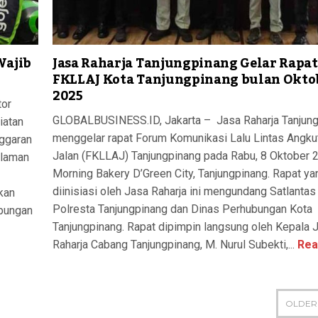
Wajib
Jasa Raharja Tanjungpinang Gelar Rapat
FKLLAJ Kota Tanjungpinang bulan Okto
2025
tor
GLOBALBUSINESS.ID, Jakarta – Jasa Raharja Tanjun
iatan
menggelar rapat Forum Komunikasi Lalu Lintas Angku
ggaran
Jalan (FKLLAJ) Tanjungpinang pada Rabu, 8 Oktober 
alaman
Morning Bakery D’Green City, Tanjungpinang. Rapat ya
diinisiasi oleh Jasa Raharja ini mengundang Satlantas
kan
Polresta Tanjungpinang dan Dinas Perhubungan Kota
ubungan
Tanjungpinang. Rapat dipimpin langsung oleh Kepala 
Raharja Cabang Tanjungpinang, M. Nurul Subekti,...
Rea
OLDER