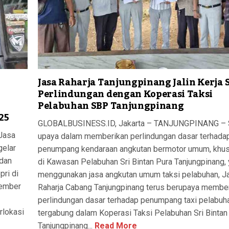
Jasa Raharja Tanjungpinang Jalin Kerja
Perlindungan dengan Koperasi Taksi
k
Pelabuhan SBP Tanjungpinang
25
GLOBALBUSINESS.ID, Jakarta – TANJUNGPINANG – 
Jasa
upaya dalam memberikan perlindungan dasar terhada
gelar
penumpang kendaraan angkutan bermotor umum, khu
 dan
di Kawasan Pelabuhan Sri Bintan Pura Tanjungpinang,
pri di
menggunakan jasa angkutan umum taksi pelabuhan, J
vember
Raharja Cabang Tanjungpinang terus berupaya membe
perlindungan dasar terhadap penumpang taxi pelabuh
lokasi
tergabung dalam Koperasi Taksi Pelabuhan Sri Bintan
Tanjungpinang...
Read More