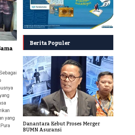
Berita Populer
 Sama
Sebagai
p
susnya
 yang
asa
rikan
an yang
Danantara Kebut Proses Merger
 Pura
BUMN Asuransi