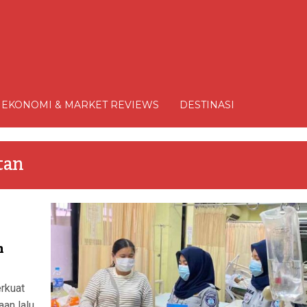
EKONOMI & MARKET REVIEWS
DESTINASI
tan
n
rkuat
an lalu