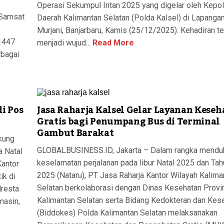
Operasi Sekumpul Intan 2025 yang digelar oleh Kepol
 Samsat
Daerah Kalimantan Selatan (Polda Kalsel) di Lapanga
Murjani, Banjarbaru, Kamis (25/12/2025). Kehadiran t
 1447
menjadi wujud...
Read More
rbagai
di Pos
Jasa Raharja Kalsel Gelar Layanan Keseh
Gratis bagi Penumpang Bus di Terminal
Gambut Barakat
kung
GLOBALBUSINESS.ID, Jakarta – Dalam rangka mendu
a Natal
keselamatan perjalanan pada libur Natal 2025 dan Tah
Kantor
2025 (Nataru), PT Jasa Raharja Kantor Wilayah Kalima
ik di
Selatan berkolaborasi dengan Dinas Kesehatan Provi
lresta
Kalimantan Selatan serta Bidang Kedokteran dan Kes
masin,
(Biddokes) Polda Kalimantan Selatan melaksanakan