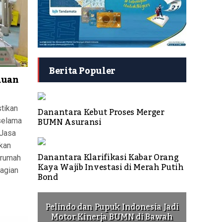
Berita Populer
auan
tikan
Danantara Kebut Proses Merger
BUMN Asuransi
selama
 Jasa
kan
Danantara Klarifikasi Kabar Orang
 rumah
Kaya Wajib Investasi di Merah Putih
bagian
Bond
Pelindo dan Pupuk Indonesia Jadi
Motor Kinerja BUMN di Bawah