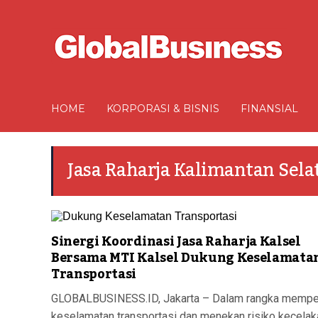
HOME
KORPORASI & BISNIS
FINANSIAL
Jasa Raharja Kalimantan Sela
Sinergi Koordinasi Jasa Raharja Kalsel
Bersama MTI Kalsel Dukung Keselamata
Transportasi
GLOBALBUSINESS.ID, Jakarta – Dalam rangka mempe
keselamatan transportasi dan menekan risiko kecelaka