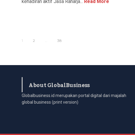
kehadiran aktif Jasa Raharja...
Read More
1
2
…
38
About GlobalBusiness
Globalbusiness.id merupakan portal digital dari majalah
global business (print version)