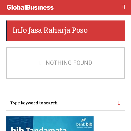
Info Jasa Raharja Poso
NOTHING FOUND