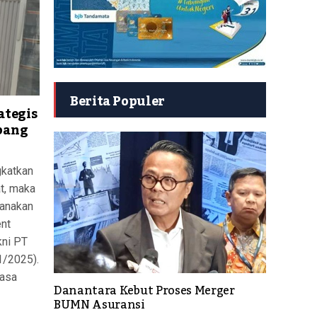
Berita Populer
ategis
bang
gkatkan
t, maka
sanakan
nt
kni PT
1/2025).
Jasa
Danantara Kebut Proses Merger
BUMN Asuransi