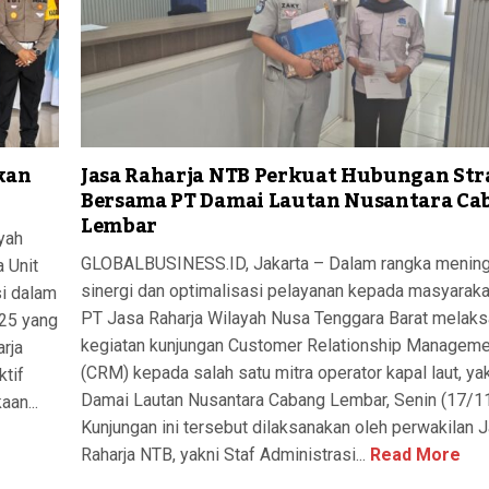
kan
Jasa Raharja NTB Perkuat Hubungan Str
Bersama PT Damai Lautan Nusantara Ca
Lembar
yah
GLOBALBUSINESS.ID, Jakarta – Dalam rangka menin
a Unit
sinergi dan optimalisasi pelayanan kepada masyaraka
si dalam
PT Jasa Raharja Wilayah Nusa Tenggara Barat melak
025 yang
kegiatan kunjungan Customer Relationship Manageme
rja
(CRM) kepada salah satu mitra operator kapal laut, ya
tif
Damai Lautan Nusantara Cabang Lembar, Senin (17/1
an...
Kunjungan ini tersebut dilaksanakan oleh perwakilan 
Raharja NTB, yakni Staf Administrasi...
Read More