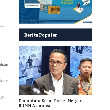
Berita Populer
ntuan
gkaan
kup
Danantara Kebut Proses Merger
BUMN Asuransi