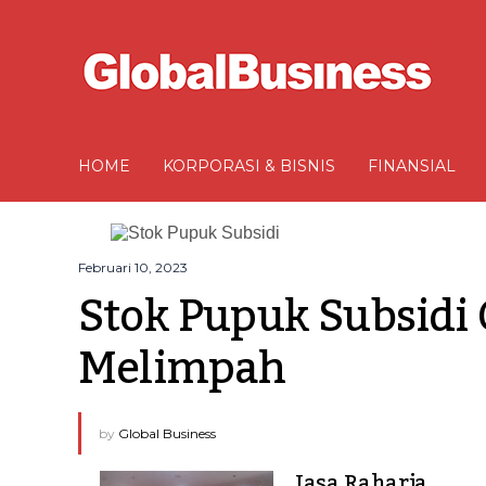
HOME
KORPORASI & BISNIS
FINANSIAL
Februari 10, 2023
Stok Pupuk Subsidi 
Melimpah
by
Global Business
Jasa Raharja