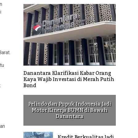
n
i
arat.
tu
Danantara Klarifikasi Kabar Orang
Kaya Wajib Investasi di Merah Putih
Bond
k
Pelindo dan Pupuk Indonesia Jadi
Motor Kinerja BUMN di Bawah
Danantara
han
Kredit Berkualitas Jadi