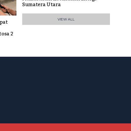
Sumatera Utara
VIEW ALL
epat
osa 2