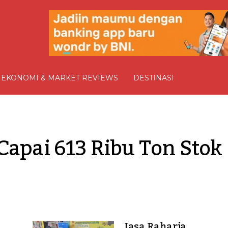
EKONOMI & MARKET REVIEWS
DESTINASI
Capai 613 Ribu Ton Stok 
Jasa Raharja