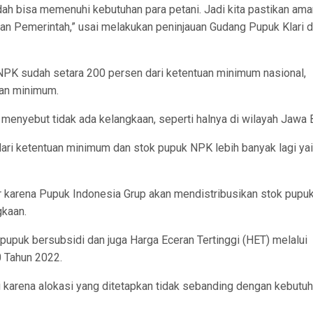
dah bisa memenuhi kebutuhan para petani. Jadi kita pastikan ama
an Pemerintah,” usai melakukan peninjauan Gudang Pupuk Klari d
k NPK sudah setara 200 persen dari ketentuan minimum nasional,
uan minimum.
menyebut tidak ada kelangkaan, seperti halnya di wilayah Jawa B
dari ketentuan minimum dan stok pupuk NPK lebih banyak lagi yai
tir karena Pupuk Indonesia Grup akan mendistribusikan stok pupu
gkaan.
upuk bersubsidi dan juga Harga Eceran Tertinggi (HET) melalui
 Tahun 2022.
i karena alokasi yang ditetapkan tidak sebanding dengan kebutu