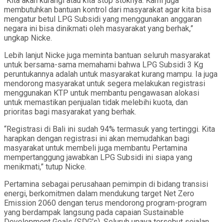
“Kita akan kurangi atau kita stop stoknya. Kami juga
membutuhkan bantuan kontrol dari masyarakat agar kita bisa
mengatur betul LPG Subsidi yang menggunakan anggaran
negara ini bisa dinikmati oleh masyarakat yang berhak,”
ungkap Nicke.
Lebih lanjut Nicke juga meminta bantuan seluruh masyarakat
untuk bersama-sama memahami bahwa LPG Subsidi 3 Kg
peruntukannya adalah untuk masyarakat kurang mampu. Ia juga
mendorong masyarakat untuk segera melakukan registrasi
menggunakan KTP untuk membantu pengawasan alokasi
untuk memastikan penjualan tidak melebihi kuota, dan
prioritas bagi masyarakat yang berhak.
“Registrasi di Bali ini sudah 94% termasuk yang tertinggi. Kita
harapkan dengan registrasi ini akan memudahkan bagi
masyarakat untuk membeli juga membantu Pertamina
mempertanggung jawabkan LPG Subsidi ini siapa yang
menikmati,” tutup Nicke.
Pertamina sebagai perusahaan pemimpin di bidang transisi
energi, berkomitmen dalam mendukung target Net Zero
Emission 2060 dengan terus mendorong program-program
yang berdampak langsung pada capaian Sustainable
Development Goals (SDG’s). Seluruh upaya tersebut sejalan