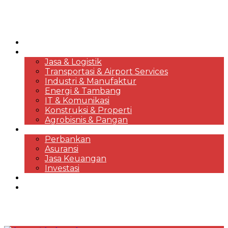
HOME
KORPORASI & BISNIS
Jasa & Logistik
Transportasi & Airport Services
Industri & Manufaktur
Energi & Tambang
IT & Komunikasi
Konstruksi & Properti
Agrobisnis & Pangan
FINANSIAL
Perbankan
Asuransi
Jasa Keuangan
Investasi
EKONOMI & MARKET REVIEWS
DESTINASI