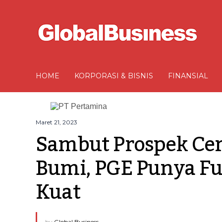
HOME
KORPORASI & BISNIS
FINANSIAL
Maret 21, 2023
Sambut Prospek Ce
Bumi, PGE Punya F
Kuat
by
Global Business