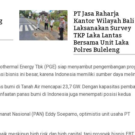
PT Jasa Raharja
g
Kantor Wilayah Bali
Laksanakan Survey
TKP Laka Lantas
Bersama Unit Laka
Polres Buleleng
othermal Energy Tbk (PGE) siap menyambut pengembangan pro
si bisnis ini besar, karena Indonesia memiliki sumber daya meli
s bumi di Tanah Air mencapai 23,7 GW. Dengan kapasitas pemba
nfaatan panas bumi di Indonesia juga menempati posisi kedua
Amanat Nasional (PAN) Eddy Soeparno, optimistis unit usaha PT
aik meskipun high risk dan high capital, tapi prospek bisnis EBT