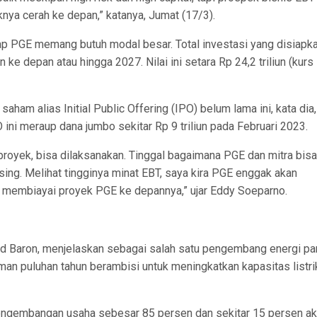
knya cerah ke depan,” katanya, Jumat (17/3).
p PGE memang butuh modal besar. Total investasi yang disiapk
ke depan atau hingga 2027. Nilai ini setara Rp 24,2 triliun (kurs
ham alias Initial Public Offering (IPO) belum lama ini, kata dia, 
ni meraup dana jumbo sekitar Rp 9 triliun pada Februari 2023.
proyek, bisa dilaksanakan. Tinggal bagaimana PGE dan mitra bisa
asing. Melihat tingginya minat EBT, saya kira PGE enggak akan
rik membiayai proyek PGE ke depannya,” ujar Eddy Soeparno.
d Baron, menjelaskan sebagai salah satu pengembang energi p
man puluhan tahun berambisi untuk meningkatkan kapasitas listri
pengembangan usaha sebesar 85 persen dan sekitar 15 persen a