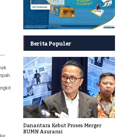
Berita Populer
yek
mpah.
ngkit
Danantara Kebut Proses Merger
BUMN Asuransi
 ke