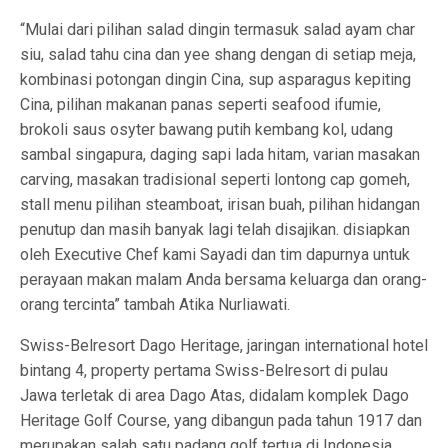
“Mulai dari pilihan salad dingin termasuk salad ayam char
siu, salad tahu cina dan yee shang dengan di setiap meja,
kombinasi potongan dingin Cina, sup asparagus kepiting
Cina, pilihan makanan panas seperti seafood ifumie,
brokoli saus osyter bawang putih kembang kol, udang
sambal singapura, daging sapi lada hitam, varian masakan
carving, masakan tradisional seperti lontong cap gomeh,
stall menu pilihan steamboat, irisan buah, pilihan hidangan
penutup dan masih banyak lagi telah disajikan. disiapkan
oleh Executive Chef kami Sayadi dan tim dapurnya untuk
perayaan makan malam Anda bersama keluarga dan orang-
orang tercinta” tambah Atika Nurliawati.
Swiss-Belresort Dago Heritage, jaringan international hotel
bintang 4, property pertama Swiss-Belresort di pulau
Jawa terletak di area Dago Atas, didalam komplek Dago
Heritage Golf Course, yang dibangun pada tahun 1917 dan
merupakan salah satu padang golf tertua di Indonesia.