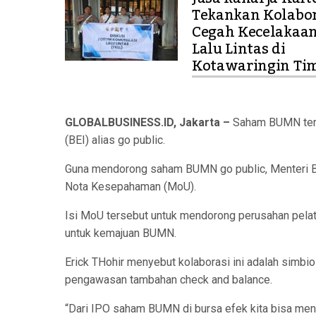
Tekankan Kolabor
Cegah Kecelakaa
Lalu Lintas di
Kotawaringin Ti
GLOBALBUSINESS.ID, Jakarta –
Saham BUMN teru
(BEI) alias go public.
Guna mendorong saham BUMN go public, Menteri B
Nota Kesepahaman (MoU).
Isi MoU tersebut untuk mendorong perusahan pela
untuk kemajuan BUMN.
Erick THohir menyebut kolaborasi ini adalah simb
pengawasan tambahan check and balance.
“Dari IPO saham BUMN di bursa efek kita bisa menil