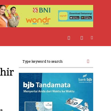
ir 
ma