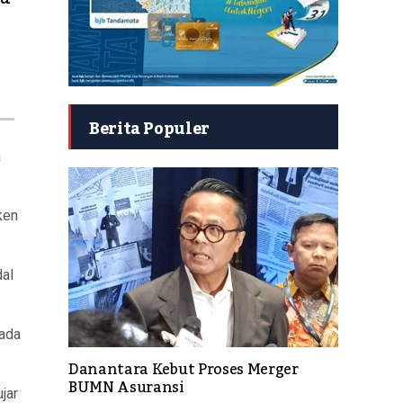
Berita Populer
a
ken
al
 ada
Danantara Kebut Proses Merger
BUMN Asuransi
jar