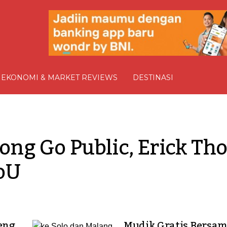
EKONOMI & MARKET REVIEWS
DESTINASI
g Go Public, Erick Thoh
oU
eng
Mudik Gratis Bersa