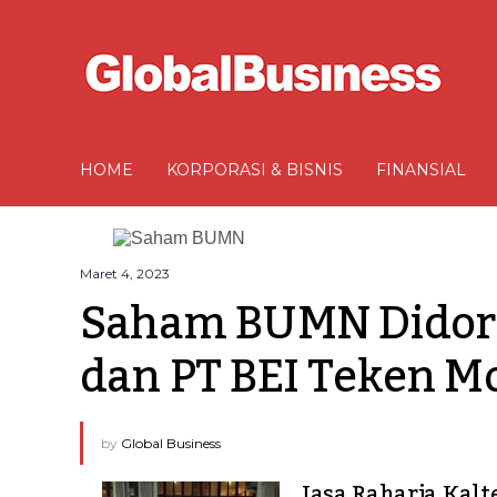
HOME
KORPORASI & BISNIS
FINANSIAL
Maret 4, 2023
Saham BUMN Didoron
dan PT BEI Teken M
by
Global Business
Jasa Raharja Kalt