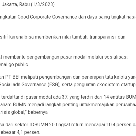
Jakarta, Rabu (1/3/2023).
ningkatan Good Corporate Governance dan daya saing tingkat nasi
itif karena bisa memberikan nilai tambah, transparansi, dan
apat membantu pengembangan pasar modal melalui sosialisasi,
ai go public.
n PT BEI meliputi pengembangan dan penerapan tata kelola yan
Social adn Governance (ESG), serta penguatan ekosistem startup
erdaftar di pasar modal ada 37, yang terdiri dari 14 entitas BU
 saham BUMN menjadi langkah penting untukmemajukan perusaha
isis global,” bebernya.
sa dari sektor IDBUMN 20 tingkat return mencapai 10,4 persen d
sebesar 4,1 persen.