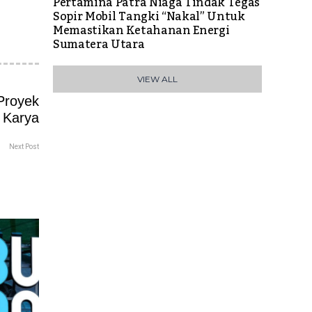
Pertamina Patra Niaga Tindak Tegas
Sopir Mobil Tangki “Nakal” Untuk
Memastikan Ketahanan Energi
Sumatera Utara
VIEW ALL
Next Post