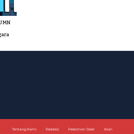
BUMN
gara
Tentang Kami
Redaksi
Pedoman Siber
Iklan