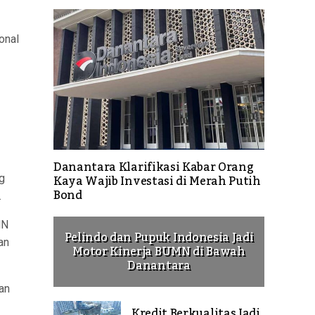
onal
Danantara Klarifikasi Kabar Orang
Kaya Wajib Investasi di Merah Putih
g
Bond
.
MN
Pelindo dan Pupuk Indonesia Jadi
an
Motor Kinerja BUMN di Bawah
Danantara
an
Kredit Berkualitas Jadi