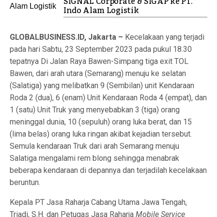
SIGNAL Corporate & SIGAP ke PT.
Indo Alam Logistik
GLOBALBUSINESS.ID, Jakarta –
Kecelakaan yang terjadi
pada hari Sabtu, 23 September 2023 pada pukul 18.30
tepatnya Di Jalan Raya Bawen-Simpang tiga exit TOL
Bawen, dari arah utara (Semarang) menuju ke selatan
(Salatiga) yang melibatkan 9 (Sembilan) unit Kendaraan
Roda 2 (dua), 6 (enam) Unit Kendaraan Roda 4 (empat), dan
1 (satu) Unit Truk yang menyebabkan 3 (tiga) orang
meninggal dunia, 10 (sepuluh) orang luka berat, dan 15
(lima belas) orang luka ringan akibat kejadian tersebut.
Semula kendaraan Truk dari arah Semarang menuju
Salatiga mengalami rem blong sehingga menabrak
beberapa kendaraan di depannya dan terjadilah kecelakaan
beruntun.
Kepala PT Jasa Raharja Cabang Utama Jawa Tengah,
Triadi, S.H. dan Petugas Jasa Raharja
Mobile Service