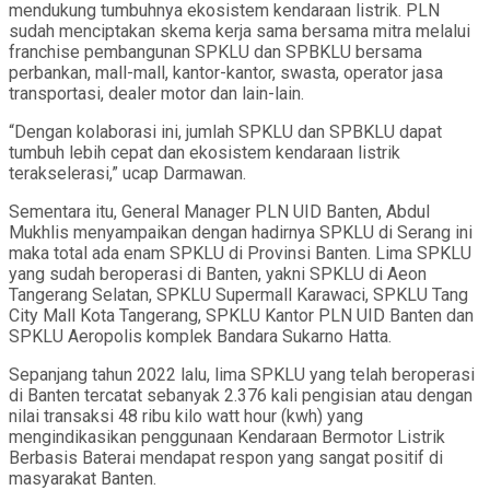
mendukung tumbuhnya ekosistem kendaraan listrik. PLN
sudah menciptakan skema kerja sama bersama mitra melalui
franchise pembangunan SPKLU dan SPBKLU bersama
perbankan, mall-mall, kantor-kantor, swasta, operator jasa
transportasi, dealer motor dan lain-lain.
“Dengan kolaborasi ini, jumlah SPKLU dan SPBKLU dapat
tumbuh lebih cepat dan ekosistem kendaraan listrik
terakselerasi,” ucap Darmawan.
Sementara itu, General Manager PLN UID Banten, Abdul
Mukhlis menyampaikan dengan hadirnya SPKLU di Serang ini
maka total ada enam SPKLU di Provinsi Banten. Lima SPKLU
yang sudah beroperasi di Banten, yakni SPKLU di Aeon
Tangerang Selatan, SPKLU Supermall Karawaci, SPKLU Tang
City Mall Kota Tangerang, SPKLU Kantor PLN UID Banten dan
SPKLU Aeropolis komplek Bandara Sukarno Hatta.
Sepanjang tahun 2022 lalu, lima SPKLU yang telah beroperasi
di Banten tercatat sebanyak 2.376 kali pengisian atau dengan
nilai transaksi 48 ribu kilo watt hour (kwh) yang
mengindikasikan penggunaan Kendaraan Bermotor Listrik
Berbasis Baterai mendapat respon yang sangat positif di
masyarakat Banten.