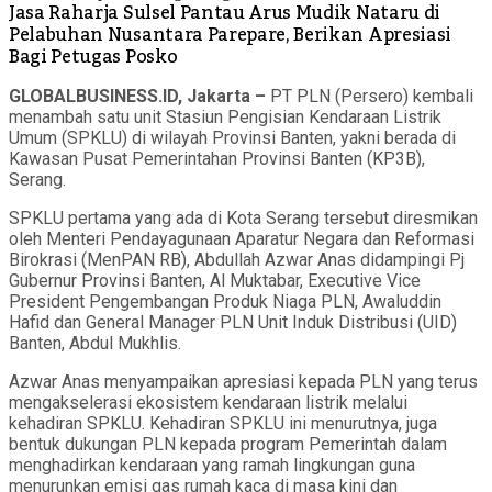
Jasa Raharja Sulsel Pantau Arus Mudik Nataru di
Pelabuhan Nusantara Parepare, Berikan Apresiasi
Bagi Petugas Posko
GLOBALBUSINESS.ID, Jakarta –
PT PLN (Persero) kembali
menambah satu unit Stasiun Pengisian Kendaraan Listrik
Umum (SPKLU) di wilayah Provinsi Banten, yakni berada di
Kawasan Pusat Pemerintahan Provinsi Banten (KP3B),
Serang.
SPKLU pertama yang ada di Kota Serang tersebut diresmikan
oleh Menteri Pendayagunaan Aparatur Negara dan Reformasi
Birokrasi (MenPAN RB), Abdullah Azwar Anas didampingi Pj
Gubernur Provinsi Banten, Al Muktabar, Executive Vice
President Pengembangan Produk Niaga PLN, Awaluddin
Hafid dan General Manager PLN Unit Induk Distribusi (UID)
Banten, Abdul Mukhlis.
Azwar Anas menyampaikan apresiasi kepada PLN yang terus
mengakselerasi ekosistem kendaraan listrik melalui
kehadiran SPKLU. Kehadiran SPKLU ini menurutnya, juga
bentuk dukungan PLN kepada program Pemerintah dalam
menghadirkan kendaraan yang ramah lingkungan guna
menurunkan emisi gas rumah kaca di masa kini dan