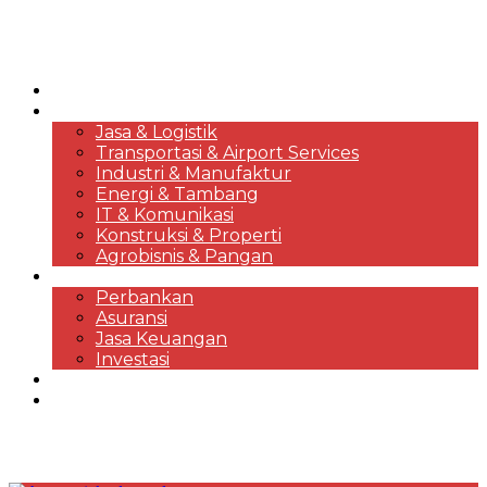
HOME
KORPORASI & BISNIS
Jasa & Logistik
Transportasi & Airport Services
Industri & Manufaktur
Energi & Tambang
IT & Komunikasi
Konstruksi & Properti
Agrobisnis & Pangan
FINANSIAL
Perbankan
Asuransi
Jasa Keuangan
Investasi
EKONOMI & MARKET REVIEWS
DESTINASI