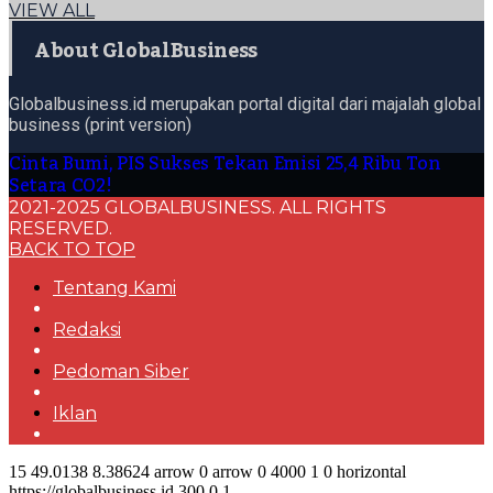
VIEW ALL
About GlobalBusiness
Globalbusiness.id merupakan portal digital dari majalah global
business (print version)
Cinta Bumi, PIS Sukses Tekan Emisi 25,4 Ribu Ton
Setara CO2!
2021-2025 GLOBALBUSINESS. ALL RIGHTS
RESERVED.
BACK TO TOP
Tentang Kami
Redaksi
Pedoman Siber
Iklan
15
49.0138
8.38624
arrow
0
arrow
0
4000
1
0
horizontal
https://globalbusiness.id
300
0
1