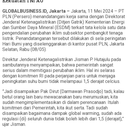
Kekuatan TNI AU
GLOBALBUSINESS.ID, Jakarta –
Jakarta, 11 Mei 2024 – PT
PLN (Persero) menandatangani kerja sama dengan Direktorat
Jenderal Ketenagalistrikan (Ditjen Gatrik) Kementerian Energi
dan Sumber Daya Mineral (ESDM) terkait tata kelola satu data
pengendalian perubahan iklim subsektor pembangkit tenaga
listrik. Penandatanganan tersebut dilakukan di sela peringatan
Hari Bumi yang diselenggarakan di kantor pusat PLN, Jakarta
Selatan, Rabu (08/05).
Direktur Jenderal Ketenagalistrikan Jisman P. Hutajulu pada
sambutannya menyampaikan, bahwa pemerintah sangat
serius dalam memitigasi perubahan iklim. Hal ini selaras
dengan komitmen RI pada perjanjian paris untuk menjaga
peningkatan suhu bumi tidak melampaui 1,5 derajat celcius.
”Jadi disampaikan Pak Dirut (Darmawan Prasodjo) tadi, kalau
betul orang lain baru mewacanakan baru merumuskan, kita
sudah mengimplementasikan di dalam perencanaan. Itulah
komitmen dari Pemerintah, kita ikut serta. Tadi sudah
disampaikan bagaimana dampak global warming, sudah ada
regulasi (di) seluruh dunia tidak boleh lebih dari 1,5 (derajat),”
ujar Jisman.