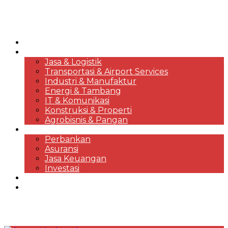
HOME
KORPORASI & BISNIS
Jasa & Logistik
Transportasi & Airport Services
Industri & Manufaktur
Energi & Tambang
IT & Komunikasi
Konstruksi & Properti
Agrobisnis & Pangan
FINANSIAL
Perbankan
Asuransi
Jasa Keuangan
Investasi
EKONOMI & MARKET REVIEWS
DESTINASI