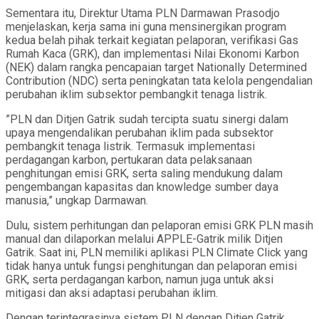
Sementara itu, Direktur Utama PLN Darmawan Prasodjo
menjelaskan, kerja sama ini guna mensinergikan program
kedua belah pihak terkait kegiatan pelaporan, verifikasi Gas
Rumah Kaca (GRK), dan implementasi Nilai Ekonomi Karbon
(NEK) dalam rangka pencapaian target Nationally Determined
Contribution (NDC) serta peningkatan tata kelola pengendalian
perubahan iklim subsektor pembangkit tenaga listrik.
”PLN dan Ditjen Gatrik sudah tercipta suatu sinergi dalam
upaya mengendalikan perubahan iklim pada subsektor
pembangkit tenaga listrik. Termasuk implementasi
perdagangan karbon, pertukaran data pelaksanaan
penghitungan emisi GRK, serta saling mendukung dalam
pengembangan kapasitas dan knowledge sumber daya
manusia,” ungkap Darmawan.
Dulu, sistem perhitungan dan pelaporan emisi GRK PLN masih
manual dan dilaporkan melalui APPLE-Gatrik milik Ditjen
Gatrik. Saat ini, PLN memiliki aplikasi PLN Climate Click yang
tidak hanya untuk fungsi penghitungan dan pelaporan emisi
GRK, serta perdagangan karbon, namun juga untuk aksi
mitigasi dan aksi adaptasi perubahan iklim.
Dengan terintegrasinya sistem PLN dengan Ditjen Gatrik