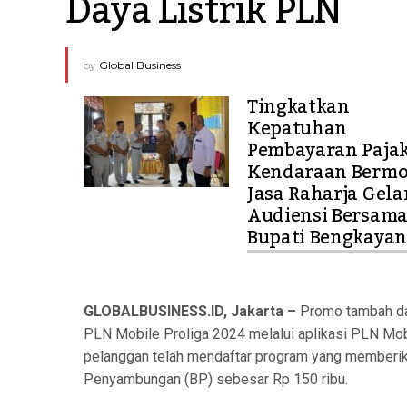
Daya Listrik PLN
by
Global Business
Tingkatkan
Kepatuhan
Pembayaran Paja
Kendaraan Bermo
Jasa Raharja Gela
Audiensi Bersam
Bupati Bengkaya
GLOBALBUSINESS.ID, Jakarta –
Promo tambah da
PLN Mobile Proliga 2024 melalui aplikasi PLN Mob
pelanggan telah mendaftar program yang memberik
Penyambungan (BP) sebesar Rp 150 ribu.