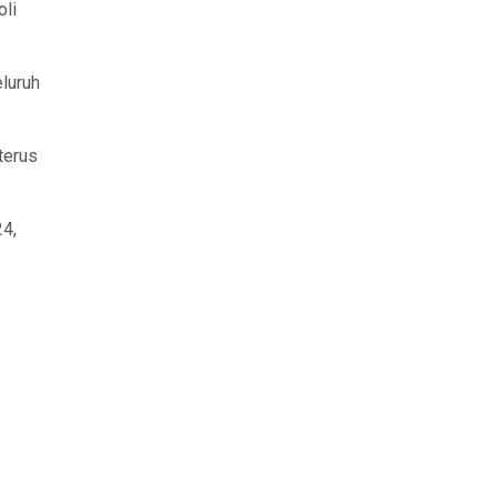
oli
luruh
terus
24,