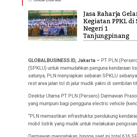
Jasa Raharja Gela
Kegiatan PPKL di
Negeri 1
Tanjungpinang
GLOBALBUSINESS.ID, Jakarta –
PT PLN (Persero
(SPKLU) untuk memudahkan penguna kendaraan listri
satunya, PLN menyiapkan sebaran SPKLU sebanyak 
rest area jalan tol di jalur mudik yakni di sembilan t
Direktur Utama PT PLN (Persero) Darmawan Pras
yang mumpuni bagi pengguna electric vehicle (kendar
“PLN memastikan infrastruktur pendukung kendaraa
mobil listrik yang mudik untuk melakukan pengisia
Darmawan mengatakan, hingga saat ini total 616 SP