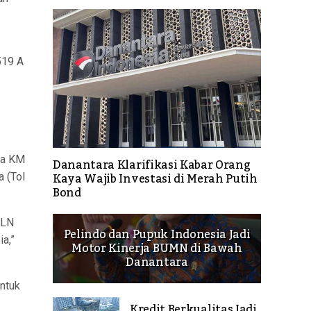
519 A
ea KM
Danantara Klarifikasi Kabar Orang
Kaya Wajib Investasi di Merah Putih
 (Tol
Bond
PLN
Pelindo dan Pupuk Indonesia Jadi
a,”
Motor Kinerja BUMN di Bawah
Danantara
untuk
Kredit Berkualitas Jadi