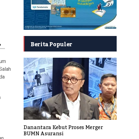
%
Berita Populer
mum
Salah
ada
m
Danantara Kebut Proses Merger
BUMN Asuransi
an