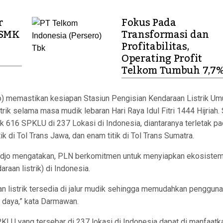
r
Fokus Pada
 SMK
Transformasi dan
Profitabilitas,
Operating Profit
Telkom Tumbuh 7,7
) memastikan kesiapan Stasiun Pengisian Kendaraan Listrik U
k selama masa mudik lebaran Hari Raya Idul Fitri 1444 Hijriah. 
616 SPKLU di 237 Lokasi di Indonesia, diantaranya terletak p
itik di Tol Trans Jawa, dan enam titik di Tol Trans Sumatra.
odjo mengatakan, PLN berkomitmen untuk menyiapkan ekosiste
aan listrik) di Indonesia.
n listrik tersedia di jalur mudik sehingga memudahkan pengguna
n daya,” kata Darmawan.
KLU yang tersebar di 237 lokasi di Indonesia dapat di manfaatk