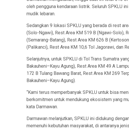
oleh pengguna kendaraan listrik. Seluruh SPKLU ini
mudik lebaran.
Sedangkan 9 lokasi SPKLU yang berada di rest area
(Solo-Ngawi), Rest Area KM 519 B (Ngawi-Solo), 
(Semarang-Batang), Rest Area KM 626 B (Kertosono
(Palikanci), Rest Area KM 10,6 Tol Jagorawi, dan 
Selanjutnya, untuk SPKLU di Tol Trans Sumatra yan
Bakauheni–Kayu Agung), Rest Area KM 49 A Lamp
172 B Tulang Bawang Barat, Rest Area KM 269 Ter
Bakauheni–Kayu Agung).
“Kami terus memperbanyak SPKLU untuk bisa menin
berkomitmen untuk mendukung ekosistem yang mumpu
kata Darmawan.
Darmawan melanjutkan, SPKLU ini didukung dengan t
memenuhi kebutuhan masyarakat, di antaranya jenis 