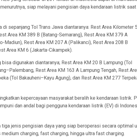
 menurutnya, siap melayani pengisian daya kendaraan listrik saat
 di sepanjang Tol Trans Jawa diantaranya: Rest Area Kilometer 
Rest Area KM 389 B (Batang-Semarang), Rest Area KM 379 A
-Madiun), Rest Area KM 207 A (Palikanci), Rest Area 208 B
Rest Area KM 6 (Jakarta-Cikampek).
g bisa digunakan diantaranya; Rest Area KM 20 B Lampung (Tol
ung–Palembang, Rest Area KM 163 A Lampung Tengah, Rest Ar
peka (Tol Bakauheni–Kayu Agung), dan Rest Area KM 277 Terpeka
gkatkan kepercayaan masyarakat beralih ke kendaraan listrik. 
ni dan andal bagi pengguna kendaraan listrik (EV) di Indonesi
iga jenis pengisian daya yang siap beroperasi secara optimal 
medium charging, fast charging, hingga ultra fast charging.