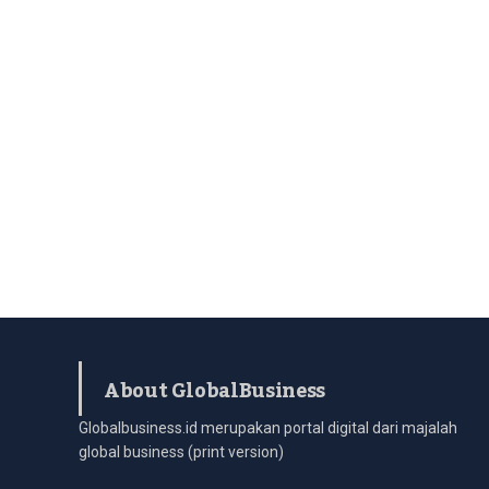
About GlobalBusiness
Globalbusiness.id merupakan portal digital dari majalah
global business (print version)