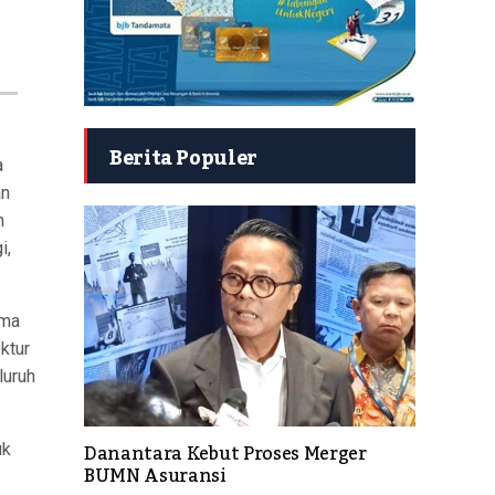
Berita Populer
a
an
n
i,
ama
ktur
luruh
Danantara Kebut Proses Merger
uk
BUMN Asuransi