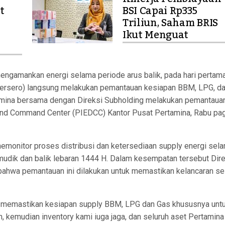
t
BSI Capai Rp335
l
Triliun, Saham BRIS
Ikut Menguat
ngamankan energi selama periode arus balik, pada hari pertam
(Persero) langsung melakukan pemantauan kesiapan BBM, LPG, d
tamina bersama dengan Direksi Subholding melakukan pemantaua
 and Command Center (PIEDCC) Kantor Pusat Pertamina, Rabu pag
emonitor proses distribusi dan ketersediaan supply energi sel
mudik dan balik lebaran 1444 H. Dalam kesempatan tersebut Dire
hwa pemantauan ini dilakukan untuk memastikan kelancaran se
na memastikan kesiapan supply BBM, LPG dan Gas khususnya unt
n, kemudian inventory kami iuga jaga, dan seluruh aset Pertamina