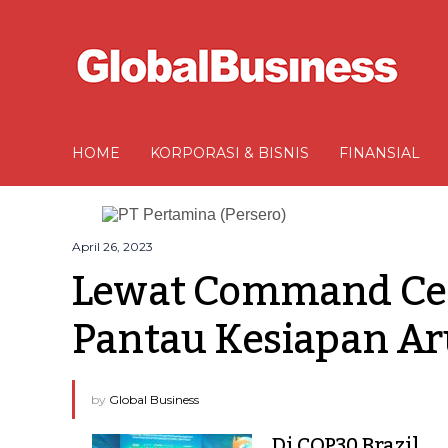
HOME
KORPORASI & BISNIS
FINANSIAL
April 26, 2023
Lewat Command Cent
Pantau Kesiapan Ar
by
Global Business
Di COP30 Brazil,