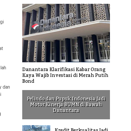
gi
at
lah
Danantara Klarifikasi Kabar Orang
Kaya Wajib Investasi di Merah Putih
Bond
y dan
i
Pelindo dan Pupuk Indonesia Jadi
Motor Kinerja BUMN di Bawah
Danantara
g
Kredit Berkualitas Jadi