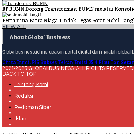
BP BUMN Dorong Transformasi BUMN melalui Konsoli
Pertamina Patra Niaga Tindak Tegas Sopir Mobil Ta
VIEW ALL
About GlobalBusiness
Globalbusiness.id merupakan portal digital dari majalah global 
Cinta Bumi, PIS Sukses Tekan Emisi 25,4 Ribu Ton Seta
2021-2025 GLOBALBUSINESS. ALL RIGHTS RESERVED
BACK TO TOP
Tentang Kami
Redaksi
Pedoman Siber
Iklan