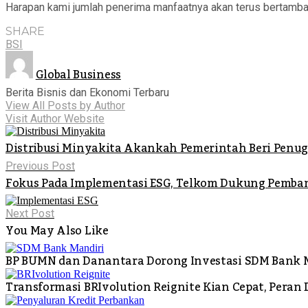
Harapan kami jumlah penerima manfaatnya akan terus bertambah
SHARE
BSI
Global Business
Berita Bisnis dan Ekonomi Terbaru
View All Posts by Author
Visit Author Website
Distribusi Minyakita Akankah Pemerintah Beri Penug
Previous Post
Fokus Pada Implementasi ESG, Telkom Dukung Pemb
Next Post
You May Also Like
BP BUMN dan Danantara Dorong Investasi SDM Bank M
Transformasi BRIvolution Reignite Kian Cepat, Peran