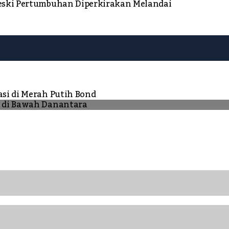
Meski Pertumbuhan Diperkirakan Melandai
asi di Merah Putih Bond
N di Bawah Danantara