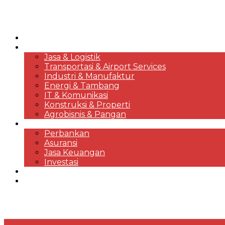
HOME
KORPORASI & BISNIS
Jasa & Logistik
Transportasi & Airport Services
Industri & Manufaktur
Energi & Tambang
IT & Komunikasi
Konstruksi & Properti
Agrobisnis & Pangan
FINANSIAL
Perbankan
Asuransi
Jasa Keuangan
Investasi
EKONOMI & MARKET REVIEWS
DESTINASI