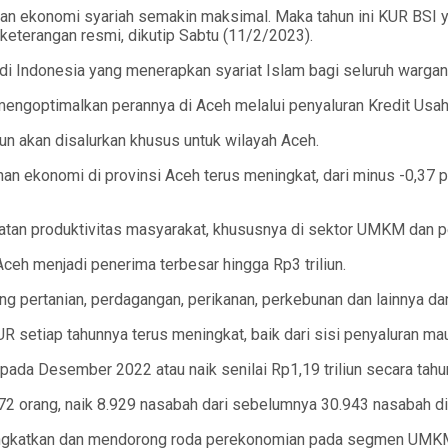
an ekonomi syariah semakin maksimal. Maka tahun ini KUR BSI yan
 keterangan resmi, dikutip Sabtu (11/2/2023).
di Indonesia yang menerapkan syariat Islam bagi seluruh wargan
engoptimalkan perannya di Aceh melalui penyaluran Kredit Usah
iliun akan disalurkan khusus untuk wilayah Aceh.
konomi di provinsi Aceh terus meningkat, dari minus -0,37 pe
atan produktivitas masyarakat, khususnya di sektor UMKM dan pe
ceh menjadi penerima terbesar hingga Rp3 triliun.
g pertanian, perdagangan, perikanan, perkebunan dan lainnya dan 
setiap tahunnya terus meningkat, baik dari sisi penyaluran ma
pada Desember 2022 atau naik senilai Rp1,19 triliun secara tahu
 orang, naik 8.929 nasabah dari sebelumnya 30.943 nasabah di
ningkatkan dan mendorong roda perekonomian pada segmen UMKM 