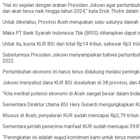
“Hal ini sejalan dengan arahan Presiden Jokowi agar pertumbuh
dan akan terus naik hingga tahun 2024,” kata Erick Thohir dalam
Untuk diketahui, Provinsi Aceh merupakan satu-satunya daerah 
Maka PT Bank Syariah Indonesia Tbk (BRIS) diharapkan dapat m
Untuk itu, kuota KUR BSI dari total Rp14 triliun, sebesar Rp3 tr
Sebelumnya Presiden Jokowi menyampaikan bahwa pertumbuhan e
2022.
Pertumbuhan ekonomi ini harus terus didukung melalui peningk
Jokowi menyebut dana KUR BSI disalurkan di 38 provinsi, dan A
“Kita melihat potensi ekonomi di Aceh sangat besar dalam bidan
Sementara Direktur Utama BSI Hery Gunardi mengungkapkan KUR 
Khusus di Aceh, penyaluran KUR sudah mencapai Rp2,79 triliun 
Sementara jumlah penerima manfaat KUR sudah mencapai 39.872
“Peningkatan ini adalah wujud komitmen kami untuk terus me