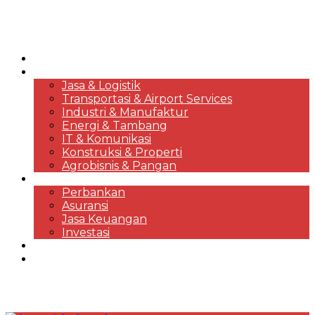
HOME
KORPORASI & BISNIS
Jasa & Logistik
Transportasi & Airport Services
Industri & Manufaktur
Energi & Tambang
IT & Komunikasi
Konstruksi & Properti
Agrobisnis & Pangan
FINANSIAL
Perbankan
Asuransi
Jasa Keuangan
Investasi
EKONOMI & MARKET REVIEWS
DESTINASI