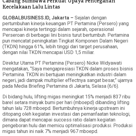
Cabang Sumbawa Perkuat Upaya Pencegahan
Kecelakaan Lalu Lintas
GLOBALBUSINESS.ID, Jakarta –
Sejalan dengan
pertumbuhan kinerja keuangan PT Pertamina (Persero) yang
mencapai kinerja tertinggi dalam sejarah, operasional
Perseroan di berbagai lini bisnis turut bertumbuh. Pertamina
pun mencatat peningkatan Tingkat Komponen Dalam Negeri
(TKDN) hingga 61%, lebih tinggi dari target perusahaan,
dengan nilai TKDN mencapai USD 1,5 miliar.
Direktur Utama PT Pertamina (Persero) Nicke Widyawati
mengatakan, “Saya mengapresiasi TKDN dalam proses bisnis
Pertamina. TKDN ini bertujuan meningkatkan industri dalam
negeri, jadi dampak multiplier effectnya sangat besar,” ujarnya
pada Media Briefing Pertamina di Jakarta, Selasa (6/6).
Di bidang hulu, lifting migas meningkat 15% menjadi 837 ribu
barel setara minyak bumi per hari (mboepd) dibanding lifting
tahun lalu 728 mboepd. Bertumbuhnya kinerja upstream ini
ditopang oleh kegiatan investasi dan pemanfaatan teknologi,
dimana dapat mencapai success ratio dalam kegiatan
pengeboran hulu dan memicu optimalisasi produksi. Produksi
migas tahun ini naik 7% menjadi 967 mboepd.