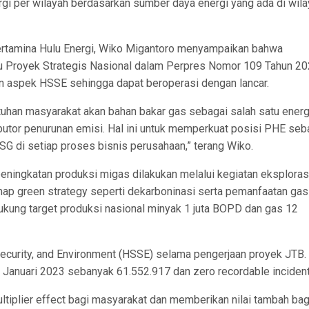
ergi per wilayah berdasarkan sumber daya energi yang ada di wil
ertamina Hulu Energi, Wiko Migantoro menyampaikan bahwa
 Proyek Strategis Nasional dalam Perpres Nomor 109 Tahun 20
 aspek HSSE sehingga dapat beroperasi dengan lancar.
an masyarakat akan bahan bakar gas sebagai salah satu energ
ibutor penurunan emisi. Hal ini untuk memperkuat posisi PHE seb
G di setiap proses bisnis perusahaan,” terang Wiko.
ningkatan produksi migas dilakukan melalui kegiatan eksploras
map green strategy seperti dekarboninasi serta pemanfaatan gas
ukung target produksi nasional minyak 1 juta BOPD dan gas 12
ecurity, and Environment (HSSE) selama pengerjaan proyek JTB.
ga Januari 2023 sebanyak 61.552.917 dan zero recordable inciden
plier effect bagi masyarakat dan memberikan nilai tambah bag