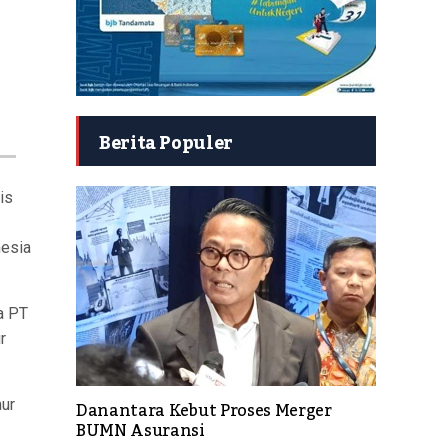
Berita Populer
is
nesia
a PT
r
ur
Danantara Kebut Proses Merger
BUMN Asuransi