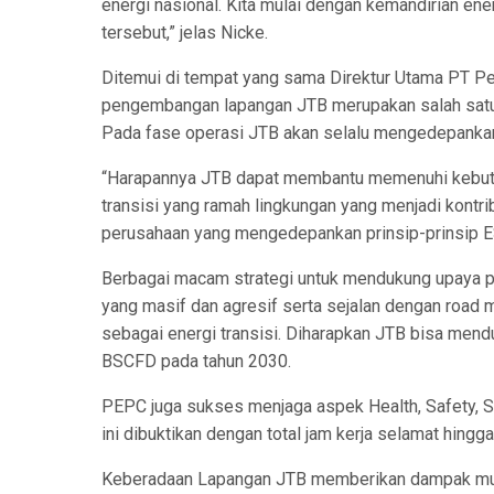
energi nasional. Kita mulai dengan kemandirian en
tersebut,” jelas Nicke.
Ditemui di tempat yang sama Direktur Utama PT P
pengembangan lapangan JTB merupakan salah satu
Pada fase operasi JTB akan selalu mengedepankan
“Harapannya JTB dapat membantu memenuhi kebutuh
transisi yang ramah lingkungan yang menjadi kontr
perusahaan yang mengedepankan prinsip-prinsip ES
Berbagai macam strategi untuk mendukung upaya pe
yang masif dan agresif serta sejalan dengan road 
sebagai energi transisi. Diharapkan JTB bisa mend
BSCFD pada tahun 2030.
PEPC juga sukses menjaga aspek Health, Safety, S
ini dibuktikan dengan total jam kerja selamat hing
Keberadaan Lapangan JTB memberikan dampak multi