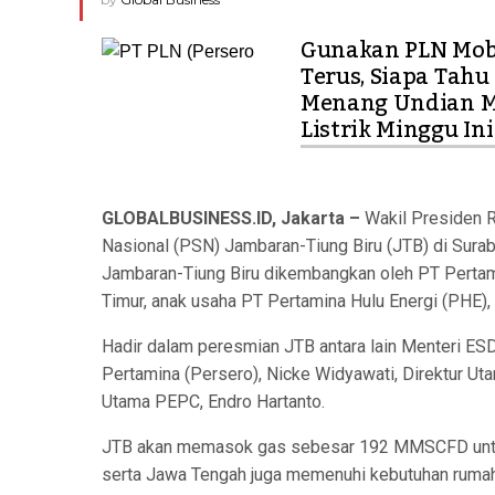
Gunakan PLN Mob
Terus, Siapa Tahu
Menang Undian M
Listrik Minggu Ini
GLOBALBUSINESS.ID, Jakarta –
Wakil Presiden R
Nasional (PSN) Jambaran-Tiung Biru (JTB) di Surab
Jambaran-Tiung Biru dikembangkan oleh PT Pertam
Timur, anak usaha PT Pertamina Hulu Energi (PHE)
Hadir dalam peresmian JTB antara lain Menteri ESDM
Pertamina (Persero), Nicke Widyawati, Direktur Ut
Utama PEPC, Endro Hartanto.
JTB akan memasok gas sebesar 192 MMSCFD untuk k
serta Jawa Tengah juga memenuhi kebutuhan rumah 