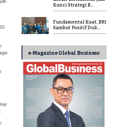
ayah
Kunci Strategi B...
Fundamental Kuat, BRI
Sambut Positif Duk...
20.
i
e-Magazine Global Business
agai
i
 Hal
t
i