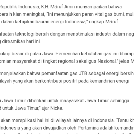
epublik Indonesia, K.H. Ma’ruf Amin menyampaikan bahwa
ersih kian meningkat, “Ini menunjukkan peran vital gas bumi, mul
alam kebijakan bauran energi Indonesia,” ungkap Ma’ruf.
aatan teknologi bersih dengan menstimulasi industri dalam nege
diresmikan hari ini.
kup besar di pulau Jawa. Pemenuhan kebutuhan gas ini dihara
an masyarakat di tingkat regional sekaligus Nasional,” jelas Ma
, menjelaskan bahwa pemanfaatan gas JTB sebagai energi bersih
ilayah yang akan berkontribusi positif pada kemandirian energi
i Jawa Timur diberikan untuk masyarakat Jawa Timur sehingga
 untuk Jawa Timur,” ujar Nicke.
n mereplikasi hal ini di wilayah lainnya di Indonesia, “Tentu ki
n Indonesia yang akan diwujudkan oleh Pertamina adalah kemandir