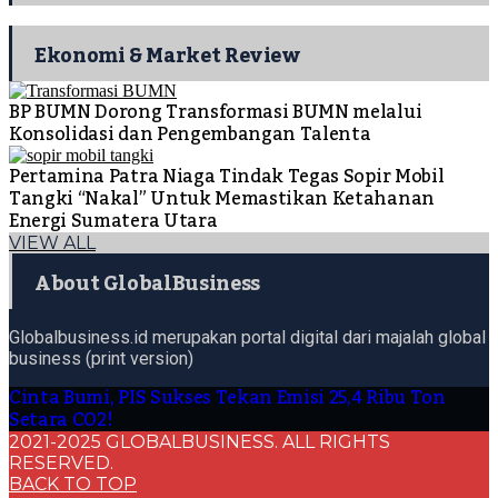
Ekonomi & Market Review
BP BUMN Dorong Transformasi BUMN melalui
Konsolidasi dan Pengembangan Talenta
Pertamina Patra Niaga Tindak Tegas Sopir Mobil
Tangki “Nakal” Untuk Memastikan Ketahanan
Energi Sumatera Utara
VIEW ALL
About GlobalBusiness
Globalbusiness.id merupakan portal digital dari majalah global
business (print version)
Cinta Bumi, PIS Sukses Tekan Emisi 25,4 Ribu Ton
Setara CO2!
2021-2025 GLOBALBUSINESS. ALL RIGHTS
RESERVED.
BACK TO TOP