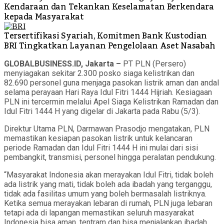
Kendaraan dan Tekankan Keselamatan Berkendara
kepada Masyarakat
Tersertifikasi Syariah, Komitmen Bank Kustodian
BRI Tingkatkan Layanan Pengelolaan Aset Nasabah
GLOBALBUSINESS.ID, Jakarta –
PT PLN (Persero)
menyiagakan sekitar 2.300 posko siaga kelistrikan dan
82.690 personel guna menjaga pasokan listrik aman dan andal
selama perayaan Hari Raya Idul Fitri 1444 Hijriah. Kesiagaan
PLN ini tercermin melalui Apel Siaga Kelistrikan Ramadan dan
Idul Fitri 1444 H yang digelar di Jakarta pada Rabu (5/3).
Direktur Utama PLN, Darmawan Prasodjo mengatakan, PLN
memastikan kesiapan pasokan listrik untuk kelancaran
periode Ramadan dan Idul Fitri 1444 H ini mulai dari sisi
pembangkit, transmisi, personel hingga peralatan pendukung.
“Masyarakat Indonesia akan merayakan Idul Fitri, tidak boleh
ada listrik yang mati, tidak boleh ada ibadah yang terganggu,
tidak ada fasilitas umum yang boleh bermasalah listriknya.
Ketika semua merayakan lebaran di rumah, PLN juga lebaran
tetapi ada di lapangan memastikan seluruh masyarakat
Indonesia bisa aman, tentram dan bisa menjalankan ibadah