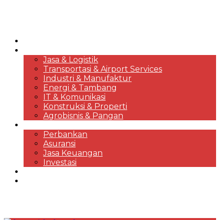
HOME
KORPORASI & BISNIS
Jasa & Logistik
Transportasi & Airport Services
Industri & Manufaktur
Energi & Tambang
IT & Komunikasi
Konstruksi & Properti
Agrobisnis & Pangan
FINANSIAL
Perbankan
Asuransi
Jasa Keuangan
Investasi
EKONOMI & MARKET REVIEWS
DESTINASI