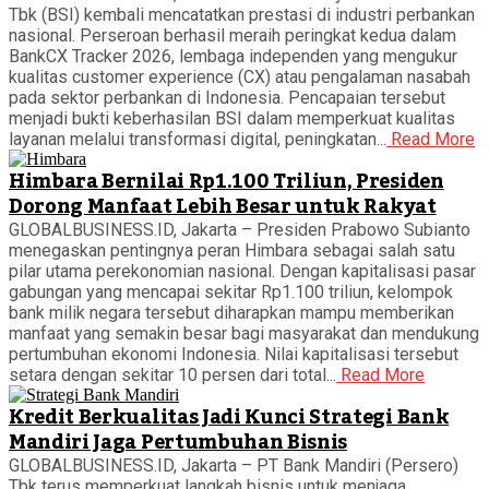
Tbk (BSI) kembali mencatatkan prestasi di industri perbankan
nasional. Perseroan berhasil meraih peringkat kedua dalam
BankCX Tracker 2026, lembaga independen yang mengukur
kualitas customer experience (CX) atau pengalaman nasabah
pada sektor perbankan di Indonesia. Pencapaian tersebut
menjadi bukti keberhasilan BSI dalam memperkuat kualitas
layanan melalui transformasi digital, peningkatan...
Read More
Himbara Bernilai Rp1.100 Triliun, Presiden
Dorong Manfaat Lebih Besar untuk Rakyat
GLOBALBUSINESS.ID, Jakarta – Presiden Prabowo Subianto
menegaskan pentingnya peran Himbara sebagai salah satu
pilar utama perekonomian nasional. Dengan kapitalisasi pasar
gabungan yang mencapai sekitar Rp1.100 triliun, kelompok
bank milik negara tersebut diharapkan mampu memberikan
manfaat yang semakin besar bagi masyarakat dan mendukung
pertumbuhan ekonomi Indonesia. Nilai kapitalisasi tersebut
setara dengan sekitar 10 persen dari total...
Read More
Kredit Berkualitas Jadi Kunci Strategi Bank
Mandiri Jaga Pertumbuhan Bisnis
GLOBALBUSINESS.ID, Jakarta – PT Bank Mandiri (Persero)
Tbk terus memperkuat langkah bisnis untuk menjaga