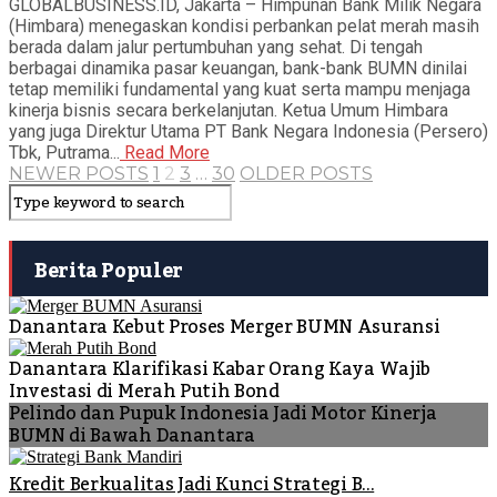
GLOBALBUSINESS.ID, Jakarta – Himpunan Bank Milik Negara
(Himbara) menegaskan kondisi perbankan pelat merah masih
berada dalam jalur pertumbuhan yang sehat. Di tengah
berbagai dinamika pasar keuangan, bank-bank BUMN dinilai
tetap memiliki fundamental yang kuat serta mampu menjaga
kinerja bisnis secara berkelanjutan. Ketua Umum Himbara
yang juga Direktur Utama PT Bank Negara Indonesia (Persero)
Tbk, Putrama...
Read More
NEWER POSTS
1
2
3
…
30
OLDER POSTS
Berita Populer
Danantara Kebut Proses Merger BUMN Asuransi
Danantara Klarifikasi Kabar Orang Kaya Wajib
Investasi di Merah Putih Bond
Pelindo dan Pupuk Indonesia Jadi Motor Kinerja
BUMN di Bawah Danantara
Kredit Berkualitas Jadi Kunci Strategi B...