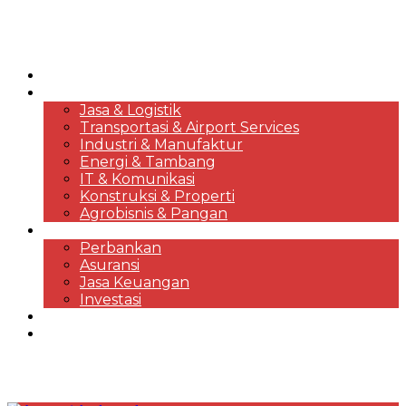
HOME
KORPORASI & BISNIS
Jasa & Logistik
Transportasi & Airport Services
Industri & Manufaktur
Energi & Tambang
IT & Komunikasi
Konstruksi & Properti
Agrobisnis & Pangan
FINANSIAL
Perbankan
Asuransi
Jasa Keuangan
Investasi
EKONOMI & MARKET REVIEWS
DESTINASI