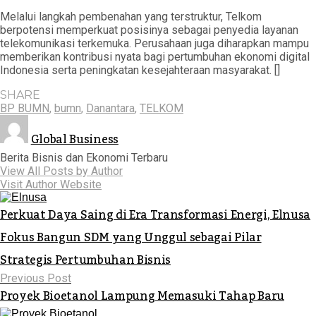
Melalui langkah pembenahan yang terstruktur, Telkom
berpotensi memperkuat posisinya sebagai penyedia layanan
telekomunikasi terkemuka. Perusahaan juga diharapkan mampu
memberikan kontribusi nyata bagi pertumbuhan ekonomi digital
Indonesia serta peningkatan kesejahteraan masyarakat. []
SHARE
BP BUMN
,
bumn
,
Danantara
,
TELKOM
Global Business
Berita Bisnis dan Ekonomi Terbaru
View All Posts by Author
Visit Author Website
Perkuat Daya Saing di Era Transformasi Energi, Elnusa
Fokus Bangun SDM yang Unggul sebagai Pilar
Strategis Pertumbuhan Bisnis
Previous Post
Proyek Bioetanol Lampung Memasuki Tahap Baru