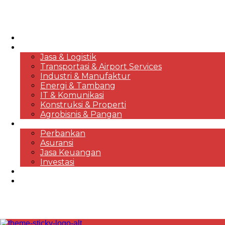
HOME
KORPORASI & BISNIS
Jasa & Logistik
Transportasi & Airport Services
Industri & Manufaktur
Energi & Tambang
IT & Komunikasi
Konstruksi & Properti
Agrobisnis & Pangan
FINANSIAL
Perbankan
Asuransi
Jasa Keuangan
Investasi
EKONOMI & MARKET REVIEWS
DESTINASI