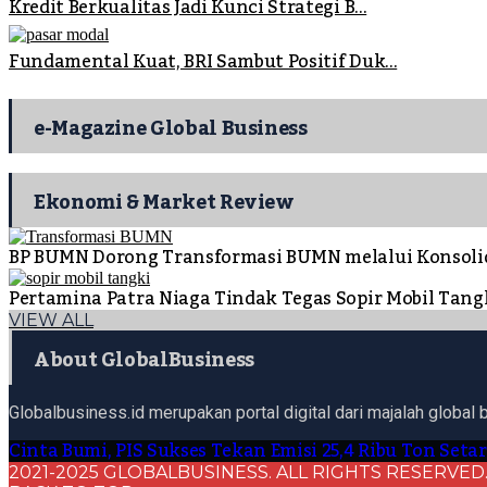
Kredit Berkualitas Jadi Kunci Strategi B...
Fundamental Kuat, BRI Sambut Positif Duk...
e-Magazine Global Business
Ekonomi & Market Review
BP BUMN Dorong Transformasi BUMN melalui Konsoli
Pertamina Patra Niaga Tindak Tegas Sopir Mobil Ta
VIEW ALL
About GlobalBusiness
Globalbusiness.id merupakan portal digital dari majalah global 
Cinta Bumi, PIS Sukses Tekan Emisi 25,4 Ribu Ton Seta
2021-2025 GLOBALBUSINESS. ALL RIGHTS RESERVED