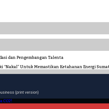
dasi dan Pengembangan Talenta
ngki “Nakal” Untuk Memastikan Ketahanan Energi Suma
business (print version)
ra CO2!
.