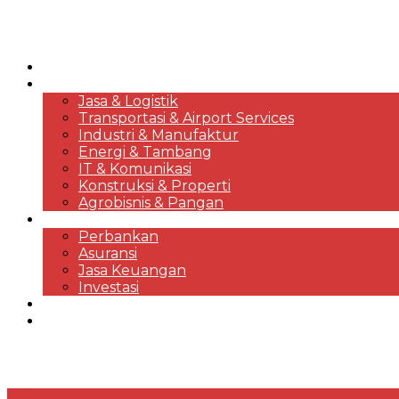
HOME
KORPORASI & BISNIS
Jasa & Logistik
Transportasi & Airport Services
Industri & Manufaktur
Energi & Tambang
IT & Komunikasi
Konstruksi & Properti
Agrobisnis & Pangan
FINANSIAL
Perbankan
Asuransi
Jasa Keuangan
Investasi
EKONOMI & MARKET REVIEWS
DESTINASI