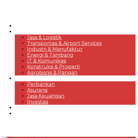
HOME
KORPORASI & BISNIS
Jasa & Logistik
Transportasi & Airport Services
Industri & Manufaktur
Energi & Tambang
IT & Komunikasi
Konstruksi & Properti
Agrobisnis & Pangan
FINANSIAL
Perbankan
Asuransi
Jasa Keuangan
Investasi
EKONOMI & MARKET REVIEWS
DESTINASI