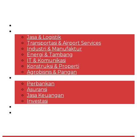
HOME
KORPORASI & BISNIS
Jasa & Logistik
Transportasi & Airport Services
Industri & Manufaktur
Energi & Tambang
IT & Komunikasi
Konstruksi & Properti
Agrobisnis & Pangan
FINANSIAL
Perbankan
Asuransi
Jasa Keuangan
Investasi
EKONOMI & MARKET REVIEWS
DESTINASI