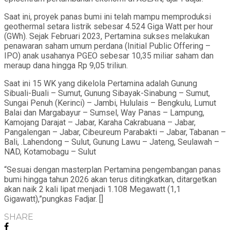
Saat ini, proyek panas bumi ini telah mampu memproduksi
geothermal setara listrik sebesar 4.524 Giga Watt per hour
(GWh). Sejak Februari 2023, Pertamina sukses melakukan
penawaran saham umum perdana (Initial Public Offering –
IPO) anak usahanya PGEO sebesar 10,35 miliar saham dan
meraup dana hingga Rp 9,05 triliun.
Saat ini 15 WK yang dikelola Pertamina adalah Gunung
Sibuali-Buali – Sumut, Gunung Sibayak-Sinabung – Sumut,
Sungai Penuh (Kerinci) – Jambi, Hululais – Bengkulu, Lumut
Balai dan Margabayur – Sumsel, Way Panas – Lampung,
Kamojang Darajat – Jabar, Karaha Cakrabuana – Jabar,
Pangalengan – Jabar, Cibeureum Parabakti – Jabar, Tabanan –
Bali, .Lahendong – Sulut, Gunung Lawu – Jateng, Seulawah –
NAD, Kotamobagu – Sulut
“Sesuai dengan masterplan Pertamina pengembangan panas
bumi hingga tahun 2026 akan terus ditingkatkan, ditargetkan
akan naik 2 kali lipat menjadi 1.108 Megawatt (1,1
Gigawatt),”pungkas Fadjar. []
SHARE