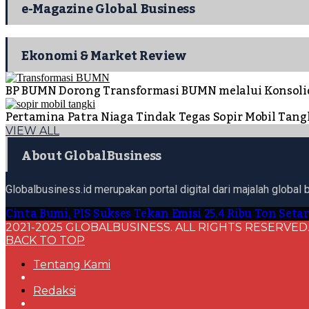
e-Magazine Global Business
Ekonomi & Market Review
BP BUMN Dorong Transformasi BUMN melalui Konsoli
Pertamina Patra Niaga Tindak Tegas Sopir Mobil Ta
VIEW ALL
About GlobalBusiness
Globalbusiness.id merupakan portal digital dari majalah global 
Cinta Bumi, PIS Sukses Tekan Emisi 25,4 Ribu Ton Seta
2021-2025 GLOBALBUSINESS. ALL RIGHTS RESERVED
BACK TO TOP
Tentang Kami
Redaksi