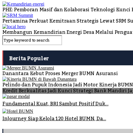
PHE: Pemboran Masif dan Kolaborasi Teknologi Kunci
Pertamina Perkuat Kemitraan Strategis Lewat SRM S
Membangun Kemandirian Energi Desa Melalui Penguat
Berita Populer
Danantara Kebut Proses Merger BUMN Asuransi
Pelindo dan Pupuk Indonesia Jadi Motor Kinerja BUM
Kredit Berkualitas Jadi Kunci Strategi Bank Mandiri 
Fundamental Kuat, BRI Sambut Positif Duk...
InJourney Siap Kelola 120 Hotel BUMN, Da...