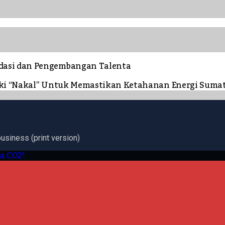
dasi dan Pengembangan Talenta
ngki “Nakal” Untuk Memastikan Ketahanan Energi Suma
business (print version)
ra CO2!
.