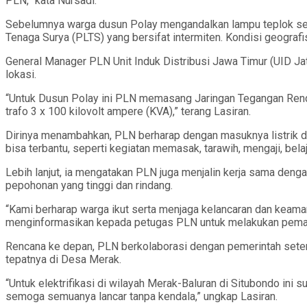
PLN,” kata Nursadi.
Sebelumnya warga dusun Polay mengandalkan lampu teplok seb
Tenaga Surya (PLTS) yang bersifat intermiten. Kondisi geografis y
General Manager PLN Unit Induk Distribusi Jawa Timur (UID Jat
lokasi.
“Untuk Dusun Polay ini PLN memasang Jaringan Tegangan Rend
trafo 3 x 100 kilovolt ampere (KVA),” terang Lasiran.
Dirinya menambahkan, PLN berharap dengan masuknya listrik di
bisa terbantu, seperti kegiatan memasak, tarawih, mengaji, be
Lebih lanjut, ia mengatakan PLN juga menjalin kerja sama dengan
pepohonan yang tinggi dan rindang.
“Kami berharap warga ikut serta menjaga kelancaran dan keaman
menginformasikan kepada petugas PLN untuk melakukan peman
Rencana ke depan, PLN berkolaborasi dengan pemerintah setem
tepatnya di Desa Merak.
“Untuk elektrifikasi di wilayah Merak-Baluran di Situbondo ini
semoga semuanya lancar tanpa kendala,” ungkap Lasiran.