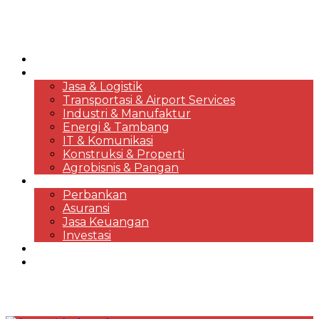
HOME
KORPORASI & BISNIS
Jasa & Logistik
Transportasi & Airport Services
Industri & Manufaktur
Energi & Tambang
IT & Komunikasi
Konstruksi & Properti
Agrobisnis & Pangan
FINANSIAL
Perbankan
Asuransi
Jasa Keuangan
Investasi
EKONOMI & MARKET REVIEWS
DESTINASI