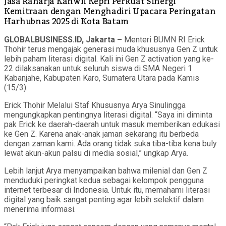
Jasa Raharja Kanwil Kepri Perkuat Sinergi
Kemitraan dengan Menghadiri Upacara Peringatan
Harhubnas 2025 di Kota Batam
GLOBALBUSINESS.ID, Jakarta –
Menteri BUMN RI Erick
Thohir terus mengajak generasi muda khususnya Gen Z untuk
lebih paham literasi digital. Kali ini Gen Z activation yang ke-
22 dilaksanakan untuk seluruh siswa di SMA Negeri 1
Kabanjahe, Kabupaten Karo, Sumatera Utara pada Kamis
(15/3).
Erick Thohir Melalui Staf Khususnya Arya Sinulingga
mengungkapkan pentingnya literasi digital. “Saya ini diminta
pak Erick ke daerah-daerah untuk masuk memberikan edukasi
ke Gen Z. Karena anak-anak jaman sekarang itu berbeda
dengan zaman kami. Ada orang tidak suka tiba-tiba kena buly
lewat akun-akun palsu di media sosial,” ungkap Arya.
Lebih lanjut Arya menyampaikan bahwa milenial dan Gen Z
menduduki peringkat kedua sebagai kelompok pengguna
internet terbesar di Indonesia. Untuk itu, memahami literasi
digital yang baik sangat penting agar lebih selektif dalam
menerima informasi.