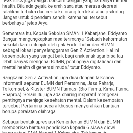
“Pak Erick juga sangat concern dengan yang namanya mental
health. Bila ada gejala ke arah sana atau merasa depresi
silahkan terbuka dan cerita ke orang terdekat atau psikolog.
Jangan untuk dipendam sendiri karena hal tersebut
berbahaya.” jelas Arya
Sementara itu, Kepala Sekolah SMAN 1 Kabanjahe, Eddyanto
Bangun mengungkapkan rasa terimanya “Sebuah kehormatan
sekolah kami ditunjuk oleh pak Erick Thohir dan BUMN
sebagai lokasi penyelenggaraan Gen Z Activation. Hal ini
kesempatan yang sangat baik bagi anak anak agar bisa tau
lebih banyak mengenai BUMN, pentingnya digitalisasi dan
mental health di generasi muda,” tutur Eddyanto.
Rangkaian Gen Z Activation juga diisi dengan talkshow
informatif seputar BUMN dari Pertamina, Jasa Raharja,
Telkomsel, & Klaster BUMN Farmasi (Bio Farma, Kimia Farma,
Phapros). Selain itu juga ada sharing inspiratif mengenai
pentingnya menjaga kesehatan mental. Dalam kesempatan
tersebut Pertamina secara khusus menyerahkan bantuan
berupa peralatan olahraga.
Sebagai bentuk apresiasi Kementerian BUMN dan BUMN
memberikan bantuan pendidikan kepada 6 siswa siswi