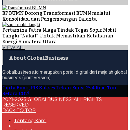
BP BUMN Dorong Transformasi BUMN melalui
Konsolidasi dan Pengembangan Talenta
Pertamina Patra Niaga Tindak Tegas Sopir Mobil
Tangki “Nakal” Untuk Memastikan Ketahanan
Energi Sumatera Utara
VIEW ALL
About GlobalBusiness
Globalbusiness.id merupakan portal digital dari majalah global
business (print version)
Cinta Bumi, PIS Sukses Tekan Emisi 25,4 Ribu Ton
Setara CO2!
2021-2025 GLOBALBUSINESS. ALL RIGHTS
RESERVED.
BACK TO TOP
Tentang Kami