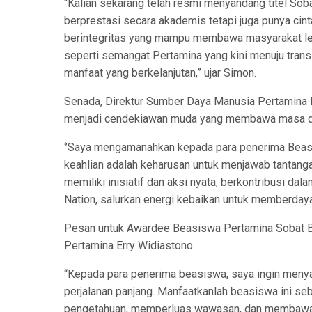
“Kalian sekarang telah resmi menyandang titel Sobat
berprestasi secara akademis tetapi juga punya cin
berintegritas yang mampu membawa masyarakat lep
seperti semangat Pertamina yang kini menuju tra
manfaat yang berkelanjutan,” ujar Simon.
Senada, Direktur Sumber Daya Manusia Pertamina 
menjadi cendekiawan muda yang membawa masa dep
‘’Saya mengamanahkan kepada para penerima Beas
keahlian adalah keharusan untuk menjawab tantangan
memiliki inisiatif dan aksi nyata, berkontribusi d
Nation, salurkan energi kebaikan untuk memberdaya
Pesan untuk Awardee Beasiswa Pertamina Sobat Bum
Pertamina Erry Widiastono.
“Kepada para penerima beasiswa, saya ingin menyam
perjalanan panjang. Manfaatkanlah beasiswa ini se
pengetahuan, memperluas wawasan, dan membawa da