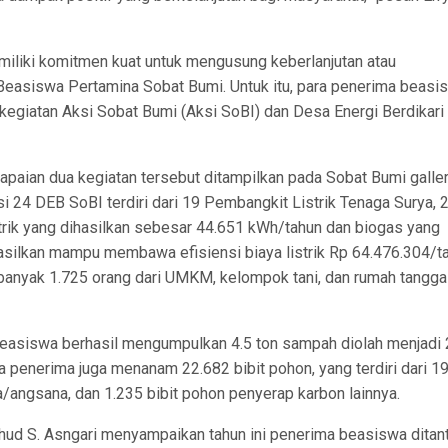
miliki komitmen kuat untuk mengusung keberlanjutan atau
 Beasiswa Pertamina Sobat Bumi. Untuk itu, para penerima beasi
 kegiatan Aksi Sobat Bumi (Aksi SoBI) dan Desa Energi Berdikari
aian dua kegiatan tersebut ditampilkan pada Sobat Bumi galle
i 24 DEB SoBI terdiri dari 19 Pembangkit Listrik Tenaga Surya, 
strik yang dihasilkan sebesar 44.651 kWh/tahun dan biogas yang
silkan mampu membawa efisiensi biaya listrik Rp 64.476.304/t
ebanyak 1.725 orang dari UMKM, kelompok tani, dan rumah tangga
beasiswa berhasil mengumpulkan 4.5 ton sampah diolah menjadi
a penerima juga menanam 22.682 bibit pohon, yang terdiri dari 1
a/angsana, dan 1.235 bibit pohon penyerap karbon lainnya.
hud S. Asngari menyampaikan tahun ini penerima beasiswa ditan