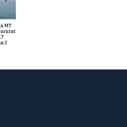
ga MT
Darurat
17
a 2