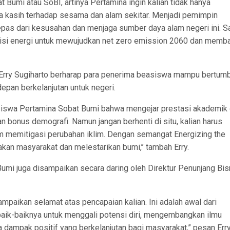
 Bumi atau SoBI, artinya Pertamina ingin kalian tidak hanya
ta kasih terhadap sesama dan alam sekitar. Menjadi pemimpin
as dari kesusahan dan menjaga sumber daya alam negeri ini. 
nsisi energi untuk mewujudkan net zero emission 2060 dan mem
Erry Sugiharto berharap para penerima beasiswa mampu bertum
an berkelanjutan untuk negeri.
iswa Pertamina Sobat Bumi bahwa mengejar prestasi akademik
 bonus demografi. Namun jangan berhenti di situ, kalian harus
alam memitigasi perubahan iklim. Dengan semangat Energizing the
kan masyarakat dan melestarikan bumi,’’ tambah Erry.
i juga disampaikan secara daring oleh Direktur Penunjang Bis
paikan selamat atas pencapaian kalian. Ini adalah awal dari
baik-baiknya untuk menggali potensi diri, mengembangkan ilmu
mpak positif yang berkelanjutan bagi masyarakat,” pesan Err