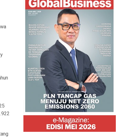
swa
ry
2
ahun
 25
9.922
tang