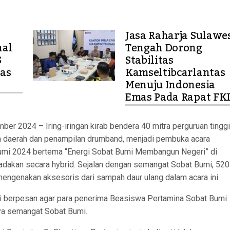
Jasa Raharja Sulawe
nal
Tengah Dorong
S
Stabilitas
as
Kamseltibcarlantas
Menuju Indonesia
Emas Pada Rapat FK
mber 2024 – Iring-iringan kirab bendera 40 mitra perguruan tinggi
n daerah dan penampilan drumband, menjadi pembuka acara
mi 2024 bertema “Energi Sobat Bumi Membangun Negeri” di
adakan secara hybrid. Sejalan dengan semangat Sobat Bumi, 520
mengenakan aksesoris dari sampah daur ulang dalam acara ini.
i berpesan agar para penerima Beasiswa Pertamina Sobat Bumi
ya semangat Sobat Bumi.