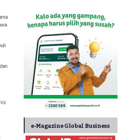
Sama
bawa
buh
 dan
nis
e-Magazine Global Business
y