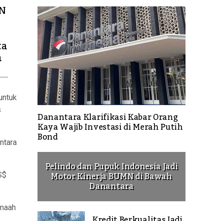
N
ta
a
untuk
s
Danantara Klarifikasi Kabar Orang
Kaya Wajib Investasi di Merah Putih
Bond
ntara
Pelindo dan Pupuk Indonesia Jadi
Motor Kinerja BUMN di Bawah
S$
Danantara
amaah
Kredit Berkualitas Jadi