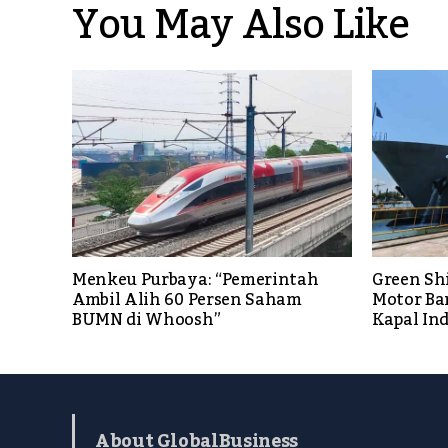
You May Also Like
Menkeu Purbaya: “Pemerintah
Green Sh
Ambil Alih 60 Persen Saham
Motor Ba
BUMN di Whoosh”
Kapal In
About GlobalBusiness