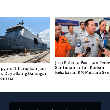
Jasa Raharja Pastikan Perc
Santunan untuk Korban
ipyard Diharapkan Jadi
Kebakaran KM Mutiara Sent
ru Daya Saing Galangan
donesia