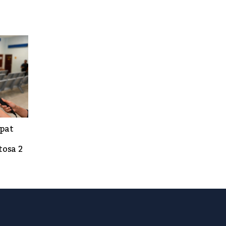
epat
osa 2