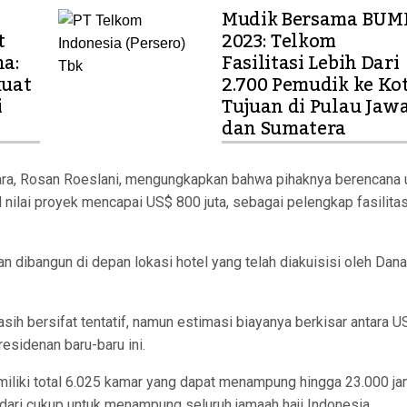
Mudik Bersama BUM
t
2023: Telkom
na:
Fasilitasi Lebih Dari
kuat
2.700 Pemudik ke Ko
i
Tujuan di Pulau Jaw
dan Sumatera
ra, Rosan Roeslani, mengungkapkan bahwa pihaknya berencana 
ilai proyek mencapai US$ 800 juta, sebagai pelengkap fasilita
dibangun di depan lokasi hotel yang telah diakuisisi oleh Dana
sih bersifat tentatif, namun estimasi biayanya berkisar antara U
esidenan baru-baru ini.
iliki total 6.025 kamar yang dapat menampung hingga 23.000 j
 dari cukup untuk menampung seluruh jamaah haji Indonesia,