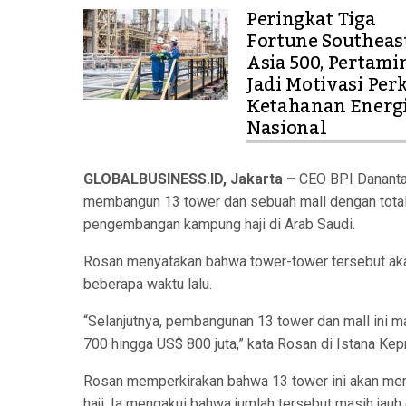
Peringkat Tiga
Fortune Southeas
Asia 500, Pertami
Jadi Motivasi Per
Ketahanan Energ
Nasional
GLOBALBUSINESS.ID, Jakarta –
CEO BPI Dananta
membangun 13 tower dan sebuah mall dengan total n
pengembangan kampung haji di Arab Saudi.
Rosan menyatakan bahwa tower-tower tersebut akan 
beberapa waktu lalu.
“Selanjutnya, pembangunan 13 tower dan mall ini ma
700 hingga US$ 800 juta,” kata Rosan di Istana Kepr
Rosan memperkirakan bahwa 13 tower ini akan mem
haji. Ia mengakui bahwa jumlah tersebut masih jauh