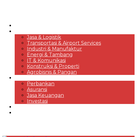
HOME
KORPORASI & BISNIS
Jasa & Logistik
Transportasi & Airport Services
Industri & Manufaktur
Energi & Tambang
IT & Komunikasi
Konstruksi & Properti
Agrobisnis & Pangan
FINANSIAL
Perbankan
Asuransi
Jasa Keuangan
Investasi
EKONOMI & MARKET REVIEWS
DESTINASI